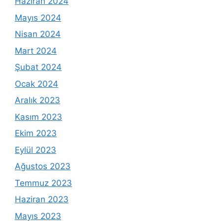
Haziran 2024
Mayıs 2024
Nisan 2024
Mart 2024
Şubat 2024
Ocak 2024
Aralık 2023
Kasım 2023
Ekim 2023
Eylül 2023
Ağustos 2023
Temmuz 2023
Haziran 2023
Mayıs 2023