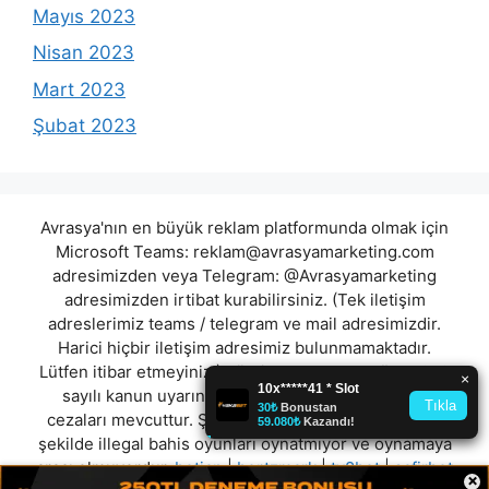
Mayıs 2023
Nisan 2023
Mart 2023
Şubat 2023
Avrasya'nın en büyük reklam platformunda olmak için
Microsoft Teams:
reklam@avrasyamarketing.com
adresimizden veya Telegram: @Avrasyamarketing
adresimizden irtibat kurabilirsiniz. (Tek iletişim
adreslerimiz teams / telegram ve mail adresimizdir.
Harici hiçbir iletişim adresimiz bulunmamaktadır.
Lütfen itibar etmeyiniz.) Türkiye yasalarına göre 7258
sayılı kanun uyarınca yasa dışı bahis oynamanın
cezaları mevcuttur. Şu an bulunduğunuz site hiç bir
şekilde illegal bahis oyunları oynatmıyor ve oynamaya
aracı olmuyordur.
betjan
|
bertzmark
|
tv8bet
|
safirbet
×