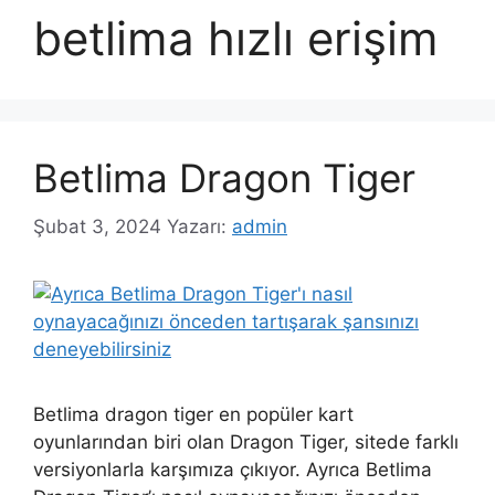
betlima hızlı erişim
Betlima Dragon Tiger
Şubat 3, 2024
Yazarı:
admin
Betlima dragon tiger en popüler kart
oyunlarından biri olan Dragon Tiger, sitede farklı
versiyonlarla karşımıza çıkıyor. Ayrıca Betlima