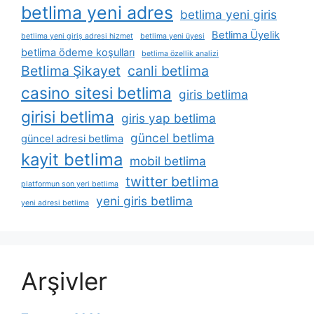
betlima yeni adres
betlima yeni giris
Betlima Üyelik
betlima yeni giriş adresi hizmet
betlima yeni üyesi
betlima ödeme koşulları
betlima özellik analizi
Betlima Şikayet
canli betlima
casino sitesi betlima
giris betlima
girisi betlima
giris yap betlima
güncel betlima
güncel adresi betlima
kayit betlima
mobil betlima
twitter betlima
platformun son yeri betlima
yeni giris betlima
yeni adresi betlima
Arşivler