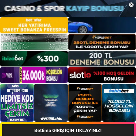
×
Betlima GİRİŞ İÇİN TIKLAYINIZ!