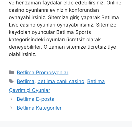
ve her zaman faydalar elde edebilirsiniz. Online
casino oyunlarını evinizin konforundan
oynayabilirsiniz. Sitemize giriş yaparak Betlima
Live casino oyunları oynayabilirsiniz. Sitemize
kaydolan oyuncular Betlima Sports
kategorisindeki oyunları ücretsiz olarak
deneyebilirler. O zaman sitemize ücretsiz üye
olabilirsiniz.
Kategoriler
Betlima Promosyonlar
Etiketler
Betlima
,
betlima canlı casino
,
Betlima
Çevrimiçi Oyunlar
Betlima E-posta
Betlima Kategoriler