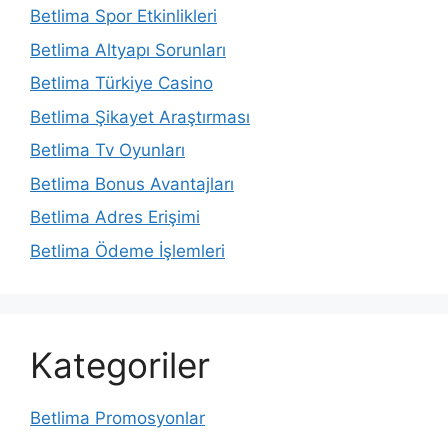
Betlima Spor Etkinlikleri
Betlima Altyapı Sorunları
Betlima Türkiye Casino
Betlima Şikayet Araştırması
Betlima Tv Oyunları
Betlima Bonus Avantajları
Betlima Adres Erişimi
Betlima Ödeme İşlemleri
Kategoriler
Betlima Promosyonlar