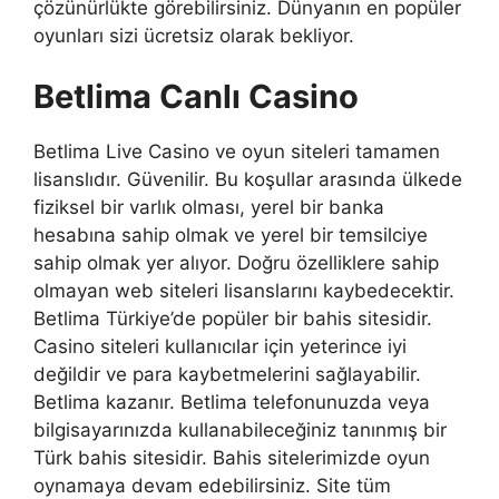
çözünürlükte görebilirsiniz. Dünyanın en popüler
oyunları sizi ücretsiz olarak bekliyor.
Betlima Canlı Casino
Betlima Live Casino ve oyun siteleri tamamen
lisanslıdır. Güvenilir. Bu koşullar arasında ülkede
fiziksel bir varlık olması, yerel bir banka
hesabına sahip olmak ve yerel bir temsilciye
sahip olmak yer alıyor. Doğru özelliklere sahip
olmayan web siteleri lisanslarını kaybedecektir.
Betlima Türkiye’de popüler bir bahis sitesidir.
Casino siteleri kullanıcılar için yeterince iyi
değildir ve para kaybetmelerini sağlayabilir.
Betlima kazanır. Betlima telefonunuzda veya
bilgisayarınızda kullanabileceğiniz tanınmış bir
Türk bahis sitesidir. Bahis sitelerimizde oyun
oynamaya devam edebilirsiniz. Site tüm