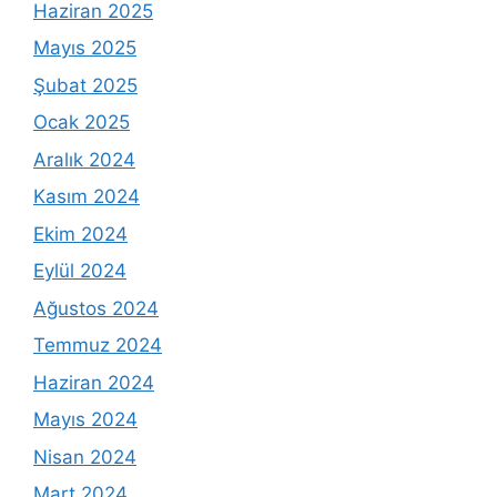
Haziran 2025
Mayıs 2025
Şubat 2025
Ocak 2025
Aralık 2024
Kasım 2024
Ekim 2024
Eylül 2024
Ağustos 2024
Temmuz 2024
Haziran 2024
Mayıs 2024
Nisan 2024
Mart 2024