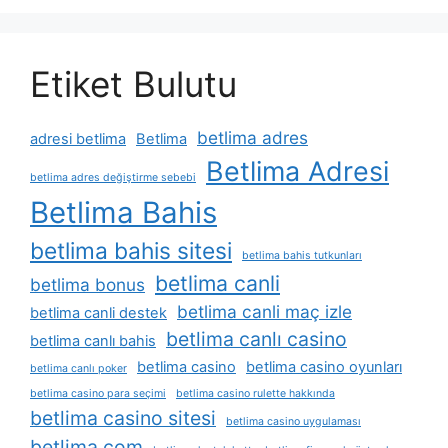
Etiket Bulutu
betlima adres
adresi betlima
Betlima
Betlima Adresi
betlima adres değiştirme sebebi
Betlima Bahis
betlima bahis sitesi
betlima bahis tutkunları
betlima canli
betlima bonus
betlima canli maç izle
betlima canli destek
betlima canlı casino
betlima canlı bahis
betlima casino
betlima casino oyunları
betlima canlı poker
betlima casino para seçimi
betlima casino rulette hakkında
betlima casino sitesi
betlima casino uygulaması
betlima com