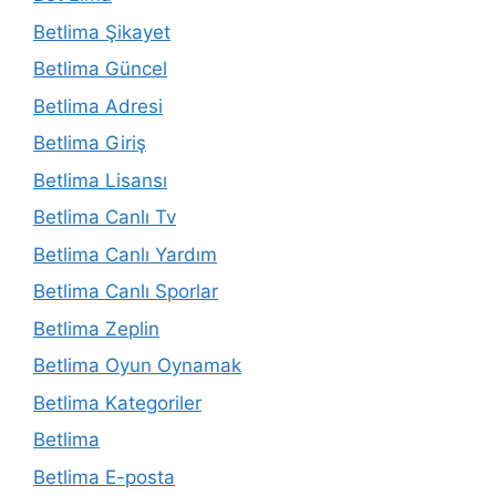
Betlima Şikayet
Betlima Güncel
Betlima Adresi
Betlima Giriş
Betlima Lisansı
Betlima Canlı Tv
Betlima Canlı Yardım
Betlima Canlı Sporlar
Betlima Zeplin
Betlima Oyun Oynamak
Betlima Kategoriler
Betlima
Betlima E-posta