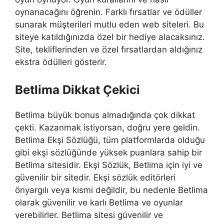
oynanacağını öğrenin. Farklı fırsatlar ve ödüller
sunarak müşterileri mutlu eden web siteleri. Bu
siteye katıldığınızda özel bir hediye alacaksınız.
Site, tekliflerinden ve özel fırsatlardan aldığınız
ekstra ödülleri gösterir.
Betlima Dikkat Çekici
Betlima büyük bonus almadığında çok dikkat
çekti. Kazanmak istiyorsan, doğru yere geldin.
Betlima Ekşi Sözlüğü, tüm platformlarda olduğu
gibi ekşi sözlüğünde yüksek puanlara sahip bir
Betlima sitesidir. Ekşi Sözlük, Betlima için iyi ve
güvenilir bir sitedir. Ekşi sözlük editörleri
önyargılı veya kısmi değildir, bu nedenle Betlima
olarak güvenilir ve karlı Betlima ve oyunlar
verebilirler. Betlima sitesi güvenilir ve