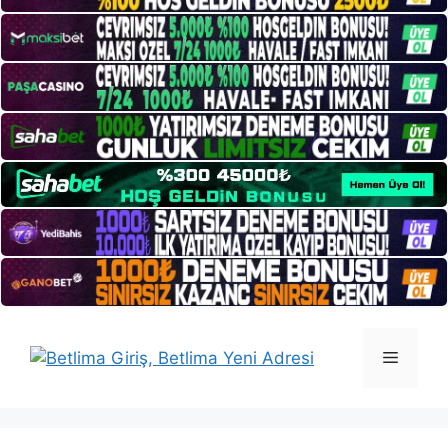
İçeriğe
atla
Menü