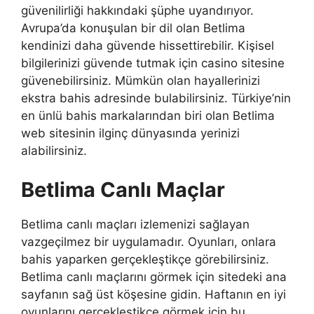
güvenilirliği hakkındaki şüphe uyandırıyor.
Avrupa’da konuşulan bir dil olan Betlima
kendinizi daha güvende hissettirebilir. Kişisel
bilgilerinizi güvende tutmak için casino sitesine
güvenebilirsiniz. Mümkün olan hayallerinizi
ekstra bahis adresinde bulabilirsiniz. Türkiye’nin
en ünlü bahis markalarından biri olan Betlima
web sitesinin ilginç dünyasında yerinizi
alabilirsiniz.
Betlima Canlı Maçlar
Betlima canlı maçları izlemenizi sağlayan
vazgeçilmez bir uygulamadır. Oyunları, onlara
bahis yaparken gerçekleştikçe görebilirsiniz.
Betlima canlı maçlarını görmek için sitedeki ana
sayfanın sağ üst köşesine gidin. Haftanın en iyi
oyunlarını gerçekleştikçe görmek için bu