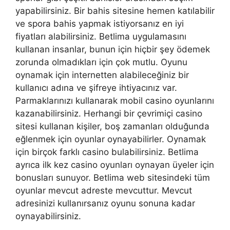
yapabilirsiniz. Bir bahis sitesine hemen katılabilir
ve spora bahis yapmak istiyorsanız en iyi
fiyatları alabilirsiniz. Betlima uygulamasını
kullanan insanlar, bunun için hiçbir şey ödemek
zorunda olmadıkları için çok mutlu. Oyunu
oynamak için internetten alabileceğiniz bir
kullanıcı adına ve şifreye ihtiyacınız var.
Parmaklarınızı kullanarak mobil casino oyunlarını
kazanabilirsiniz. Herhangi bir çevrimiçi casino
sitesi kullanan kişiler, boş zamanları olduğunda
eğlenmek için oyunlar oynayabilirler. Oynamak
için birçok farklı casino bulabilirsiniz. Betlima
ayrıca ilk kez casino oyunları oynayan üyeler için
bonusları sunuyor. Betlima web sitesindeki tüm
oyunlar mevcut adreste mevcuttur. Mevcut
adresinizi kullanırsanız oyunu sonuna kadar
oynayabilirsiniz.