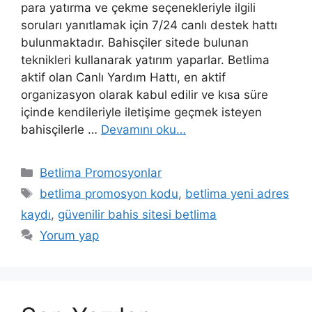
para yatırma ve çekme seçenekleriyle ilgili
soruları yanıtlamak için 7/24 canlı destek hattı
bulunmaktadır. Bahisçiler sitede bulunan
teknikleri kullanarak yatırım yaparlar. Betlima
aktif olan Canlı Yardım Hattı, en aktif
organizasyon olarak kabul edilir ve kısa süre
içinde kendileriyle iletişime geçmek isteyen
bahisçilerle …
Devamını oku…
Kategoriler
Betlima Promosyonlar
Etiketler
betlima promosyon kodu
,
betlima yeni adres
kaydı
,
güvenilir bahis sitesi betlima
Yorum yap