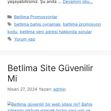
yaşayabilirsiniz. Şu anda …
Devamını oku…
Kategoriler
Betlima Promosyonlar
Etiketler
betlima bahis oynamak
,
betlima promosyon
kodu
,
betlima yeni adresi hakkında sorular
Yorum yap
Betlima Site Güvenilir
Mi
Nisan 27, 2024
Yazarı:
admin