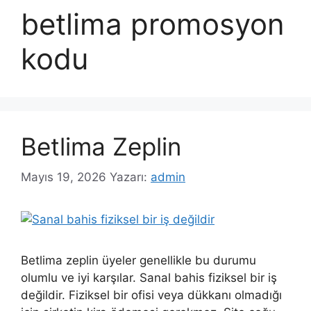
betlima promosyon
kodu
Betlima Zeplin
Mayıs 19, 2026
Yazarı:
admin
Betlima zeplin üyeler genellikle bu durumu
olumlu ve iyi karşılar. Sanal bahis fiziksel bir iş
değildir. Fiziksel bir ofisi veya dükkanı olmadığı