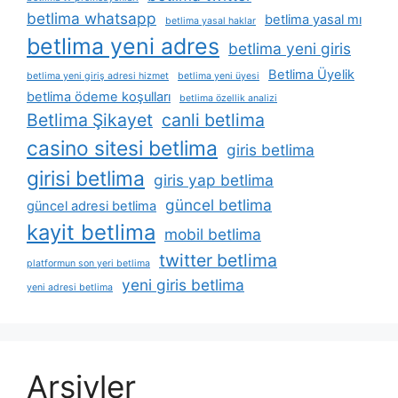
betlima whatsapp
betlima yasal mı
betlima yasal haklar
betlima yeni adres
betlima yeni giris
Betlima Üyelik
betlima yeni giriş adresi hizmet
betlima yeni üyesi
betlima ödeme koşulları
betlima özellik analizi
Betlima Şikayet
canli betlima
casino sitesi betlima
giris betlima
girisi betlima
giris yap betlima
güncel betlima
güncel adresi betlima
kayit betlima
mobil betlima
twitter betlima
platformun son yeri betlima
yeni giris betlima
yeni adresi betlima
Arşivler