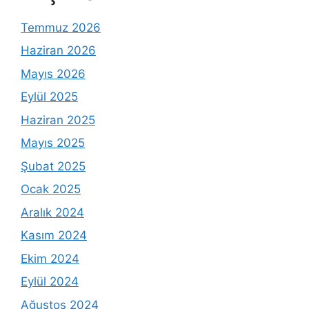
Temmuz 2026
Haziran 2026
Mayıs 2026
Eylül 2025
Haziran 2025
Mayıs 2025
Şubat 2025
Ocak 2025
Aralık 2024
Kasım 2024
Ekim 2024
Eylül 2024
Ağustos 2024