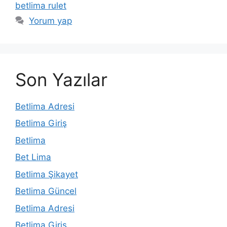
betlima rulet
Yorum yap
Son Yazılar
Betlima Adresi
Betlima Giriş
Betlima
Bet Lima
Betlima Şikayet
Betlima Güncel
Betlima Adresi
Betlima Giriş