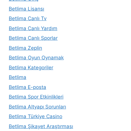
Betlima Lisansı
Betlima Canlı Tv
Betlima Canlı Yardım
Betlima Canlı Sporlar
Betlima Zeplin
Betlima Oyun Oynamak
Betlima Kategoriler
Betlima
Betlima E-posta
Betlima Spor Etkinlikleri
Betlima Altyapı Sorunları
Betlima Türkiye Casino
Betlima Şikayet Araştırması