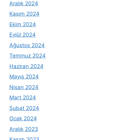
Aralık 2024
Kasım 2024
Ekim 2024
Eylül 2024
Ağustos 2024
Temmuz 2024
Haziran 2024
Mayıs 2024
Nisan 2024
Mart 2024
Şubat 2024
Ocak 2024
Aralık 2023
Kasım 2023