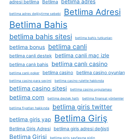
betlima adres
adresi betlima
Betlima
Betlima Adresi
betlima adres değiştirme sebebi
Betlima Bahis
betlima bahis sitesi
betlima bahis tutkunları
betlima canli
betlima bonus
betlima canli maç izle
betlima canli destek
betlima canlı casino
betlima canlı bahis
betlima casino
betlima casino oyunları
betlima canlı poker
betlima casino para seçimi
betlima casino rulette hakkında
betlima casino sitesi
betlima casino uygulaması
betlima com
betlima destek hattı
betlima finansal yöntemler
betlima giris twitter
betlima fiyatları hakkında
Betlima Giriş
betlima giris yap
Betlima Giriş Adresi
betlima giriş adresi değişti
Betlima Girişi
betlima giriş sayfasına gidin