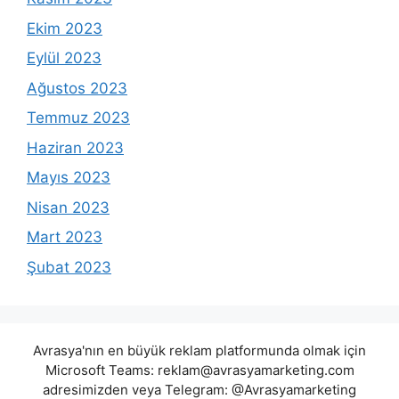
Ekim 2023
Eylül 2023
Ağustos 2023
Temmuz 2023
Haziran 2023
Mayıs 2023
Nisan 2023
Mart 2023
Şubat 2023
Avrasya'nın en büyük reklam platformunda olmak için
Microsoft Teams:
reklam@avrasyamarketing.com
adresimizden veya Telegram: @Avrasyamarketing