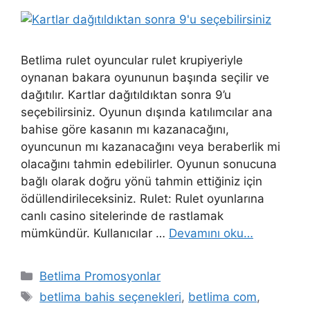
Betlima rulet oyuncular rulet krupiyeriyle
oynanan bakara oyununun başında seçilir ve
dağıtılır. Kartlar dağıtıldıktan sonra 9’u
seçebilirsiniz. Oyunun dışında katılımcılar ana
bahise göre kasanın mı kazanacağını,
oyuncunun mı kazanacağını veya beraberlik mi
olacağını tahmin edebilirler. Oyunun sonucuna
bağlı olarak doğru yönü tahmin ettiğiniz için
ödüllendirileceksiniz. Rulet: Rulet oyunlarına
canlı casino sitelerinde de rastlamak
mümkündür. Kullanıcılar …
Devamını oku…
Kategoriler
Betlima Promosyonlar
Etiketler
betlima bahis seçenekleri
,
betlima com
,