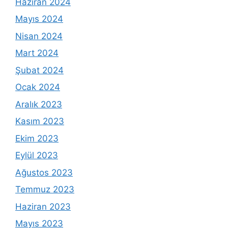
Haziran 2024
Mayıs 2024
Nisan 2024
Mart 2024
Şubat 2024
Ocak 2024
Aralık 2023
Kasım 2023
Ekim 2023
Eylül 2023
Ağustos 2023
Temmuz 2023
Haziran 2023
Mayıs 2023