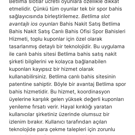
Betlima slotlar ücretli oyunlara özellikle dikkat
etmelidir. Çünkü tüm oyunlar tek bir spor bahis
sağlayıcısında birleştirilemez.
Betlima slot
avantajlı ios oyunları
Bahis Nakit Satış Betlima
Bahis Nakit Satış Canlı Bahis Ofisi Spor Bahisleri
Hizmeti, toplu kuponlar için özel olarak
tasarlanmış detaylı bir teknolojidir. Bu uygulama
ile canlı bahis sitesi Betlima bahis satış nakit
şirketi bilgilerini ve kolayca bağlanabilen
kuponları kayıpsız bir hizmet olarak
kullanabilirsiniz. Betlima canlı bahis sitesinin
patentine sahiptir. Böyle bir avantaj Betlima spor
bahis hizmetidir. Bu hizmet, koordinasyon
üyelerine karşılık gelen yüksek değerli kuponları
yenileme fırsatı verir. Hayal kırıklığı yaratan
kullanıcılar şirketiniz üzerinde olumsuz bir
izlenim bırakır. Kullanıcı tarafından açılan
teknolojide para çekme talepleri için zorunlu