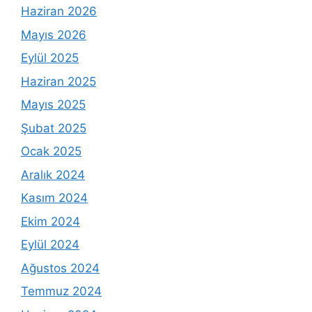
Haziran 2026
Mayıs 2026
Eylül 2025
Haziran 2025
Mayıs 2025
Şubat 2025
Ocak 2025
Aralık 2024
Kasım 2024
Ekim 2024
Eylül 2024
Ağustos 2024
Temmuz 2024