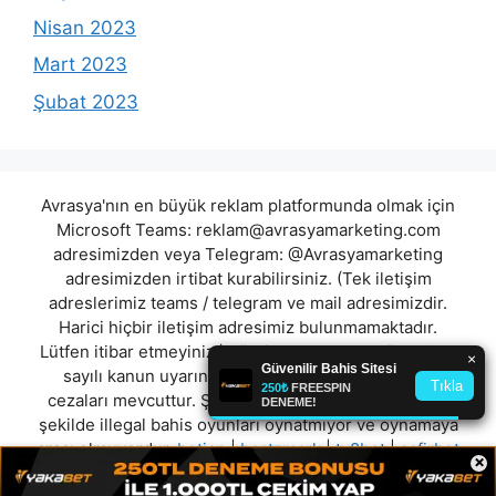
Nisan 2023
Mart 2023
Şubat 2023
Avrasya'nın en büyük reklam platformunda olmak için
Microsoft Teams:
reklam@avrasyamarketing.com
adresimizden veya Telegram: @Avrasyamarketing
adresimizden irtibat kurabilirsiniz. (Tek iletişim
adreslerimiz teams / telegram ve mail adresimizdir.
Harici hiçbir iletişim adresimiz bulunmamaktadır.
Lütfen itibar etmeyiniz.) Türkiye yasalarına göre 7258
sayılı kanun uyarınca yasa dışı bahis oynamanın
cezaları mevcuttur. Şu an bulunduğunuz site hiç bir
şekilde illegal bahis oyunları oynatmıyor ve oynamaya
aracı olmuyordur.
betjan
|
bertzmark
|
tv8bet
|
safirbet
×
|
gatabet
|
trendbet
|
betnis
|
enfesbet