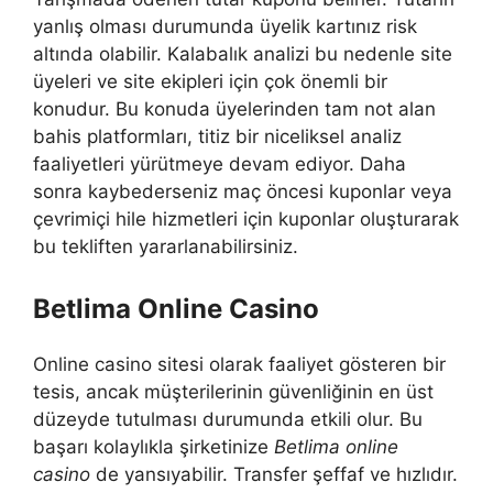
yanlış olması durumunda üyelik kartınız risk
altında olabilir. Kalabalık analizi bu nedenle site
üyeleri ve site ekipleri için çok önemli bir
konudur. Bu konuda üyelerinden tam not alan
bahis platformları, titiz bir niceliksel analiz
faaliyetleri yürütmeye devam ediyor. Daha
sonra kaybederseniz maç öncesi kuponlar veya
çevrimiçi hile hizmetleri için kuponlar oluşturarak
bu tekliften yararlanabilirsiniz.
Betlima Online Casino
Online casino sitesi olarak faaliyet gösteren bir
tesis, ancak müşterilerinin güvenliğinin en üst
düzeyde tutulması durumunda etkili olur. Bu
başarı kolaylıkla şirketinize
Betlima online
casino
de yansıyabilir. Transfer şeffaf ve hızlıdır.