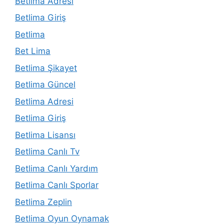
Betlima Adresi
Betlima Giriş
Betlima
Bet Lima
Betlima Şikayet
Betlima Güncel
Betlima Adresi
Betlima Giriş
Betlima Lisansı
Betlima Canlı Tv
Betlima Canlı Yardım
Betlima Canlı Sporlar
Betlima Zeplin
Betlima Oyun Oynamak