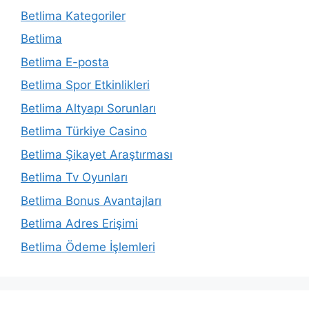
Betlima Kategoriler
Betlima
Betlima E-posta
Betlima Spor Etkinlikleri
Betlima Altyapı Sorunları
Betlima Türkiye Casino
Betlima Şikayet Araştırması
Betlima Tv Oyunları
Betlima Bonus Avantajları
Betlima Adres Erişimi
Betlima Ödeme İşlemleri