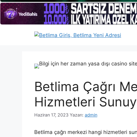
İçeriğe
atla
Betlima Çağrı Me
Hizmetleri Sunuy
Haziran 17, 2023
Yazarı:
admin
Betlima çağrı merkezi hangi hizmetleri sun