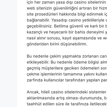
için her zaman yasa dışı casino sitelerinin y
web sitenizin güvenilirliğini artıran bir hiz
site prosedürleri hakkında bilgi edinmek i
bağlanabilir. Yasadışı casino yetkilileriyle
geçebilirsiniz. Betlima güvenli ve karlı bir
kazançlı ve heyecanlı bir bahis deneyimi
nasıl alınır sorusu, kayıt aşamasında ve we
gönderiden birini düşünebilirim.
Bu nedenle çekim yapmakta zorlanan canlı b
etkileyebilir. Bu nedenle ödeme bilgisi alm
geçmiş müşterilere geciken ödemeleri sora
çekme işlemlerinin tamamına yakını kullan
zarfında kullanıcılar tarafından yapılan p
Ancak, hileli casino sitelerindeki sistemler
aktarılmasında artış olması durumunda, 
taahhüt edilen süre ile tarafınıza iletilecek