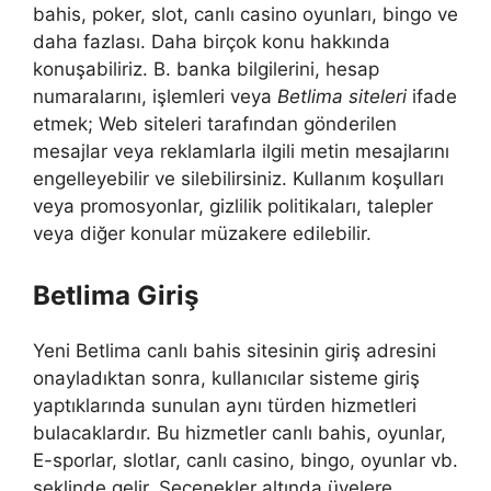
bahis, poker, slot, canlı casino oyunları, bingo ve
daha fazlası. Daha birçok konu hakkında
konuşabiliriz. B. banka bilgilerini, hesap
numaralarını, işlemleri veya
Betlima siteleri
ifade
etmek; Web siteleri tarafından gönderilen
mesajlar veya reklamlarla ilgili metin mesajlarını
engelleyebilir ve silebilirsiniz. Kullanım koşulları
veya promosyonlar, gizlilik politikaları, talepler
veya diğer konular müzakere edilebilir.
Betlima Giriş
Yeni Betlima canlı bahis sitesinin giriş adresini
onayladıktan sonra, kullanıcılar sisteme giriş
yaptıklarında sunulan aynı türden hizmetleri
bulacaklardır. Bu hizmetler canlı bahis, oyunlar,
E-sporlar, slotlar, canlı casino, bingo, oyunlar vb.
şeklinde gelir. Seçenekler altında üyelere