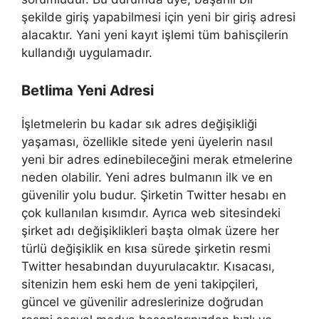
şekilde giriş yapabilmesi için yeni bir giriş adresi
alacaktır. Yani yeni kayıt işlemi tüm bahisçilerin
kullandığı uygulamadır.
Betlima Yeni Adresi
İşletmelerin bu kadar sık ​​adres değişikliği
yaşaması, özellikle sitede yeni üyelerin nasıl
yeni bir adres edinebileceğini merak etmelerine
neden olabilir. Yeni adres bulmanın ilk ve en
güvenilir yolu budur. Şirketin Twitter hesabı en
çok kullanılan kısımdır. Ayrıca web sitesindeki
şirket adı değişiklikleri başta olmak üzere her
türlü değişiklik en kısa sürede şirketin resmi
Twitter hesabından duyurulacaktır. Kısacası,
sitenizin hem eski hem de yeni takipçileri,
güncel ve güvenilir adreslerinize doğrudan