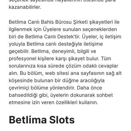
kazanabilirler.
Betlima Canlı Bahis Bürosu Şirketi şikayetleri ile
ilgilenmek için Üyelere sunulan seçeneklerden
biri de Betlima Canlı Destek’tir. Üyeler, iç iletişim
yoluyla Betlima canlı desteğiyle iletişime
geçebilir. Betlima, deneyimli, bilgili ve
profesyonel kişilere karşı şikayet bulur. Tüm
sorularınıza kısa sürede çözüm odaklı cevaplar
alın. Bu bölüm, web sitesi ana sayfasının sağ alt
köşesinde bulunan bir düğme aracılığıyla
çevrimiçi bölüme yönlendirir. Daha önce
bahsedildiği gibi, üyelerin dokunarak sohbet
etmesine izin veren özellikleri kullanın.
Betlima Slots