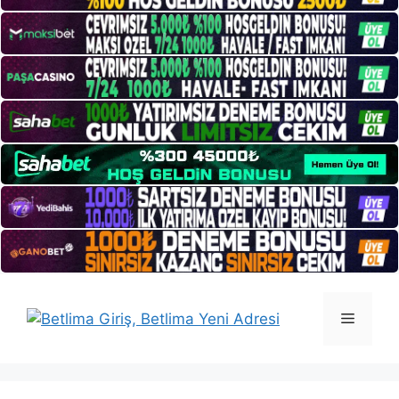
İçeriğe
atla
Menü