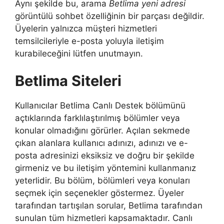
Aynı şekilde bu, arama
Betlima yeni adresi
görüntülü sohbet özelliğinin bir parçası değildir.
Üyelerin yalnızca müşteri hizmetleri
temsilcileriyle e-posta yoluyla iletişim
kurabileceğini lütfen unutmayın.
Betlima Siteleri
Kullanıcılar Betlima Canlı Destek bölümünü
açtıklarında farklılaştırılmış bölümler veya
konular olmadığını görürler. Açılan sekmede
çıkan alanlara kullanıcı adınızı, adınızı ve e-
posta adresinizi eksiksiz ve doğru bir şekilde
girmeniz ve bu iletişim yöntemini kullanmanız
yeterlidir. Bu bölüm, bölümleri veya konuları
seçmek için seçenekler göstermez. Üyeler
tarafından tartışılan sorular, Betlima tarafından
sunulan tüm hizmetleri kapsamaktadır. Canlı