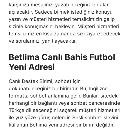
karşınıza mesajınızı yazabileceğiniz bir alan
açılacaktır. Sadece bilmek istediğiniz konuyu
yazın ve müşteri hizmetleri temsilcimizin gelip
sizinle konuşmasını bekleyin. Müşteri hizmetleri
temsilcimiz en kısa zamanda sizi ziyaret edecek
ve sorularınızı yanıtlayacaktır.
Betlima Canlı Bahis Futbol
Yeni Adresi
Canlı Destek Birimi, sohbet için
dokunabileceğiniz bir birimdir. Bu, İngilizce
formatta sohbet anlamına gelir. Bunlar, sitedeki
herhangi bir bağlantı veya sohbet penceresinde
Türkçe dil seçeneğini seçerek müşteri hizmetleri
ile yüz yüze görüşmelerdir. Sesli sohbet işlevini
kullanan Betlima yeni adresi bir birim değildir.