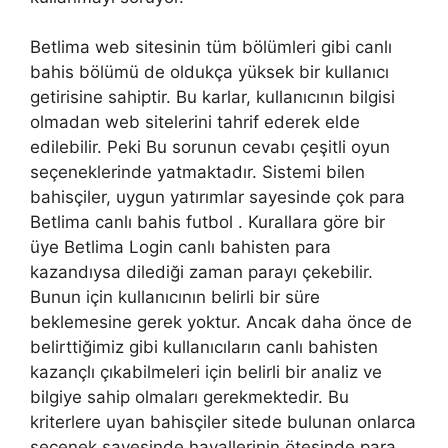
Betlima web sitesinin tüm bölümleri gibi canlı
bahis bölümü de oldukça yüksek bir kullanıcı
getirisine sahiptir. Bu karlar, kullanıcının bilgisi
olmadan web sitelerini tahrif ederek elde
edilebilir. Peki Bu sorunun cevabı çeşitli oyun
seçeneklerinde yatmaktadır. Sistemi bilen
bahisçiler, uygun yatırımlar sayesinde çok para
Betlima canlı bahis futbol . Kurallara göre bir
üye Betlima Login canlı bahisten para
kazandıysa dilediği zaman parayı çekebilir.
Bunun için kullanıcının belirli bir süre
beklemesine gerek yoktur. Ancak daha önce de
belirttiğimiz gibi kullanıcıların canlı bahisten
kazançlı çıkabilmeleri için belirli bir analiz ve
bilgiye sahip olmaları gerekmektedir. Bu
kriterlere uyan bahisçiler sitede bulunan onlarca
seçenek sayesinde hayallerinin ötesinde para