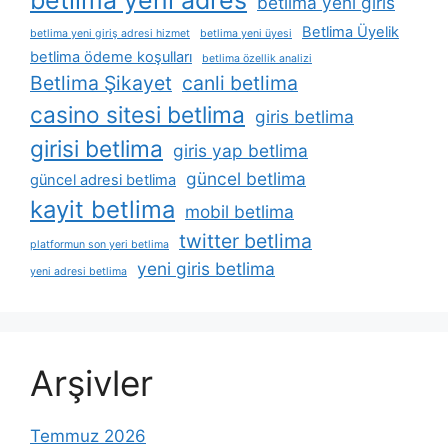
betlima yeni giris
Betlima Üyelik
betlima yeni giriş adresi hizmet
betlima yeni üyesi
betlima ödeme koşulları
betlima özellik analizi
Betlima Şikayet
canli betlima
casino sitesi betlima
giris betlima
girisi betlima
giris yap betlima
güncel betlima
güncel adresi betlima
kayit betlima
mobil betlima
twitter betlima
platformun son yeri betlima
yeni giris betlima
yeni adresi betlima
Arşivler
Temmuz 2026