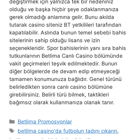
değiştirmek için yalnızca tek bir nedeniniz
olduğu ve başka hiçbir şeye odaklanmanıza
gerek olmadığı anlamına gelir. Bunu akılda
tutarak casino siteniz BT yetkilileri tarafından
kapatılabilir. Aslında bunun temel sebebi bahis
sitelerinin sahip olduğu lisans ve izin
seçenekleridir. Spor bahislerinin yanı sıra bahis
tutkunlarının Betlima Canlı Casino bölümünde
vakit geçirmeleri teşvik edilmektedir. Bunun
diğer bölgelerde de devam edip etmeyeceği
tamamen konumunuza bağlıdır. Genel türünü
belirledikten sonra canlı casino bölümüne
girebilirsiniz. Belirli türü bilmek, taktikleri
bağımsız olarak kullanmanıza olanak tanır.
Kategoriler
Betlima Promosyonlar
Etiketler
betlima casino'da futbolun tadını çıkarın
,