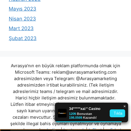
Mayıs 2023
Nisan 2023
Mart 2023
Şubat 2023
Avrasya'nın en büyük reklam platformunda olmak için
Microsoft Teams:
reklam@avrasyamarketing.com
adresimizden veya Telegram: @Avrasyamarketing
adresimizden irtibat kurabilirsiniz. (Tek iletişim
adreslerimiz teams / telegram ve mail adresimizdir.
Harici hiçbir iletişim adresimiz bulunmamaktadır.
Lütfen itibar etmeyiniz.) Türkiye yasalarına göre 7258
sayılı kanun uyarınca yasa dışı bahis oynamanın
cezaları mevcuttur. Şu an bulunduğunuz site hiç bir
şekilde illegal bahis oyunları oynatmıyor ve oynamaya
aracı olmuyordur.
betjan
|
bertzmark
|
tv8bet
|
safirbet