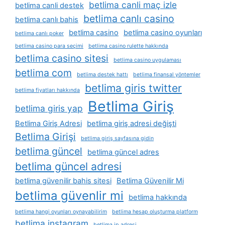
betlima canli maç izle
betlima canli destek
betlima canlı casino
betlima canlı bahis
betlima casino
betlima casino oyunları
betlima canlı poker
betlima casino para seçimi
betlima casino rulette hakkında
betlima casino sitesi
betlima casino uygulaması
betlima com
betlima destek hattı
betlima finansal yöntemler
betlima giris twitter
betlima fiyatları hakkında
Betlima Giriş
betlima giris yap
Betlima Giriş Adresi
betlima giriş adresi değişti
Betlima Girişi
betlima giriş sayfasına gidin
betlima güncel
betlima güncel adres
betlima güncel adresi
betlima güvenilir bahis sitesi
Betlima Güvenilir Mi
betlima güvenlir mi
betlima hakkında
betlima hangi oyunları oynayabilirim
betlima hesap oluşturma platform
betlima instagram
betlima ip adresi