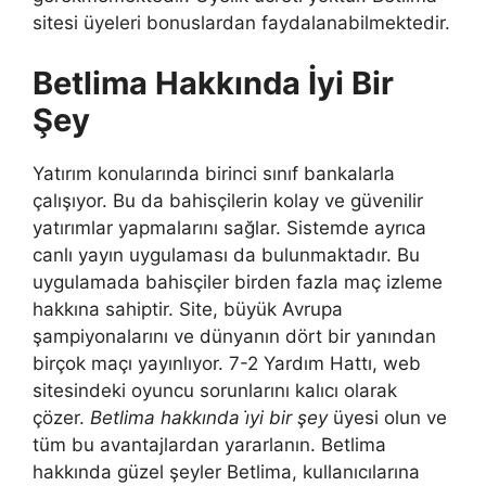
sitesi üyeleri bonuslardan faydalanabilmektedir.
Betlima Hakkında İyi Bir
Şey
Yatırım konularında birinci sınıf bankalarla
çalışıyor. Bu da bahisçilerin kolay ve güvenilir
yatırımlar yapmalarını sağlar. Sistemde ayrıca
canlı yayın uygulaması da bulunmaktadır. Bu
uygulamada bahisçiler birden fazla maç izleme
hakkına sahiptir. Site, büyük Avrupa
şampiyonalarını ve dünyanın dört bir yanından
birçok maçı yayınlıyor. 7-2 Yardım Hattı, web
sitesindeki oyuncu sorunlarını kalıcı olarak
çözer.
Betlima hakkında i̇yi bir şey
üyesi olun ve
tüm bu avantajlardan yararlanın. Betlima
hakkında güzel şeyler Betlima, kullanıcılarına