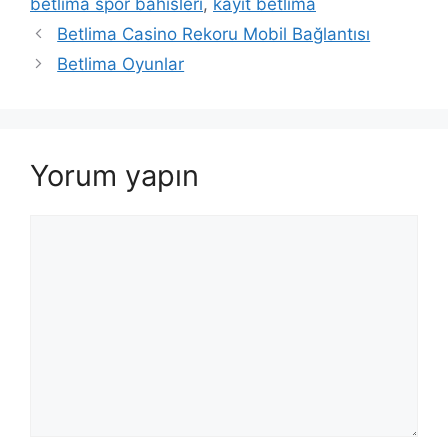
betlima spor bahisleri
,
kayit betlima
Betlima Casino Rekoru Mobil Bağlantısı
Betlima Oyunlar
Yorum yapın
Yorum