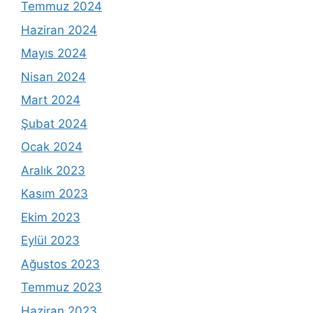
Temmuz 2024
Haziran 2024
Mayıs 2024
Nisan 2024
Mart 2024
Şubat 2024
Ocak 2024
Aralık 2023
Kasım 2023
Ekim 2023
Eylül 2023
Ağustos 2023
Temmuz 2023
Haziran 2023