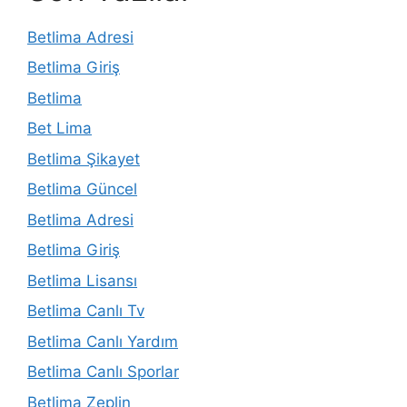
Betlima Adresi
Betlima Giriş
Betlima
Bet Lima
Betlima Şikayet
Betlima Güncel
Betlima Adresi
Betlima Giriş
Betlima Lisansı
Betlima Canlı Tv
Betlima Canlı Yardım
Betlima Canlı Sporlar
Betlima Zeplin