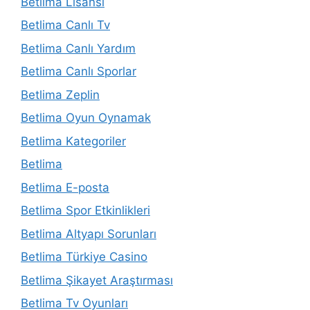
Betlima Lisansı
Betlima Canlı Tv
Betlima Canlı Yardım
Betlima Canlı Sporlar
Betlima Zeplin
Betlima Oyun Oynamak
Betlima Kategoriler
Betlima
Betlima E-posta
Betlima Spor Etkinlikleri
Betlima Altyapı Sorunları
Betlima Türkiye Casino
Betlima Şikayet Araştırması
Betlima Tv Oyunları