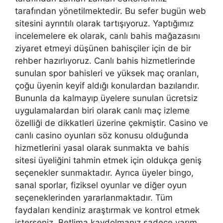
tarafından yönetilmektedir. Bu sefer bugün web
sitesini ayrıntılı olarak tartışıyoruz. Yaptığımız
incelemelere ek olarak, canlı bahis mağazasını
ziyaret etmeyi düşünen bahisçiler için de bir
rehber hazırlıyoruz. Canlı bahis hizmetlerinde
sunulan spor bahisleri ve yüksek maç oranları,
çoğu üyenin keyif aldığı konulardan bazılarıdır.
Bununla da kalmayıp üyelere sunulan ücretsiz
uygulamalardan biri olarak canlı maç izleme
özelliği de dikkatleri üzerine çekmiştir. Casino ve
canlı casino oyunları söz konusu olduğunda
hizmetlerini yasal olarak sunmakta ve bahis
sitesi üyeliğini tahmin etmek için oldukça geniş
seçenekler sunmaktadır. Ayrıca üyeler bingo,
sanal sporlar, fiziksel oyunlar ve diğer oyun
seçeneklerinden yararlanmaktadır. Tüm
faydaları kendiniz araştırmak ve kontrol etmek
isterseniz, Betlima kaydolmanız sadece yarım