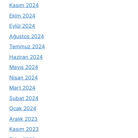
Kasım 2024
Ekim 2024
Eylül 2024
Ağustos 2024
Temmuz 2024
Haziran 2024
Mayıs 2024
Nisan 2024
Mart 2024
Şubat 2024
Ocak 2024
Aralık 2023
Kasım 2023