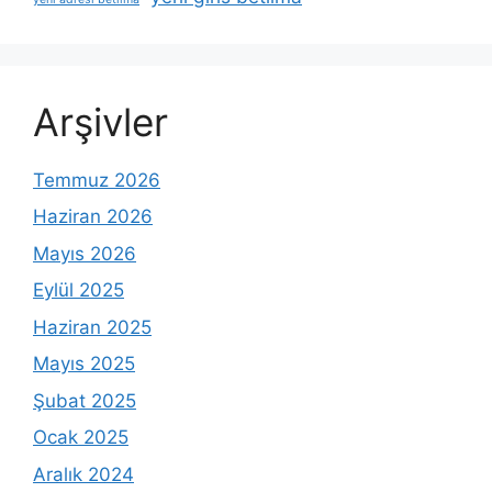
Arşivler
Temmuz 2026
Haziran 2026
Mayıs 2026
Eylül 2025
Haziran 2025
Mayıs 2025
Şubat 2025
Ocak 2025
Aralık 2024