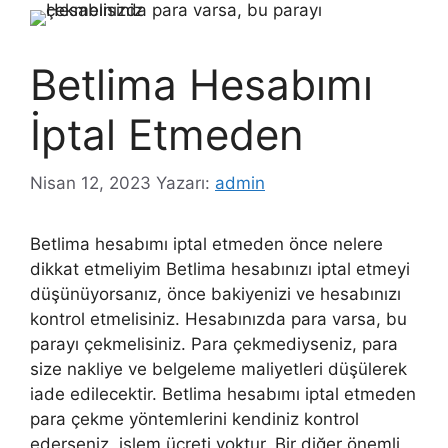
Betlima Hesabımı
İptal Etmeden
Nisan 12, 2023
Yazarı:
admin
Betlima hesabımı iptal etmeden önce nelere
dikkat etmeliyim Betlima hesabınızı iptal etmeyi
düşünüyorsanız, önce bakiyenizi ve hesabınızı
kontrol etmelisiniz. Hesabınızda para varsa, bu
parayı çekmelisiniz. Para çekmediyseniz, para
size nakliye ve belgeleme maliyetleri düşülerek
iade edilecektir. Betlima hesabımı iptal etmeden
para çekme yöntemlerini kendiniz kontrol
ederseniz, işlem ücreti yoktur. Bir diğer önemli