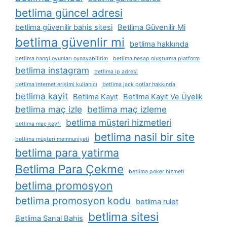
betlima güncel adresi
betlima güvenilir bahis sitesi
Betlima Güvenilir Mi
betlima güvenlir mi
betlima hakkında
betlima hangi oyunları oynayabilirim
betlima hesap oluşturma platform
betlima instagram
betlima ip adresi
betlima i̇nternet erişimi kullanıcı
betlima jack potlar hakkında
betlima kayit
Betlima Kayıt
Betlima Kayıt Ve Üyelik
betlima maç izle
betlima maç izleme
betlima müşteri hizmetleri
betlima maç keyfi
betlima nasil bir site
betlima müşteri memnuniyeti
betlima para yatirma
Betlima Para Çekme
betlima poker hizmeti
betlima promosyon
betlima promosyon kodu
betlima rulet
betlima sitesi
Betlima Sanal Bahis