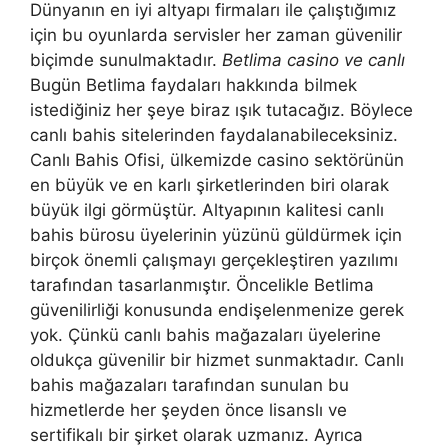
Dünyanın en iyi altyapı firmaları ile çalıştığımız
için bu oyunlarda servisler her zaman güvenilir
biçimde sunulmaktadır.
Betlima casino ve canlı
Bugün Betlima faydaları hakkında bilmek
istediğiniz her şeye biraz ışık tutacağız. Böylece
canlı bahis sitelerinden faydalanabileceksiniz.
Canlı Bahis Ofisi, ülkemizde casino sektörünün
en büyük ve en karlı şirketlerinden biri olarak
büyük ilgi görmüştür. Altyapının kalitesi canlı
bahis bürosu üyelerinin yüzünü güldürmek için
birçok önemli çalışmayı gerçekleştiren yazılımı
tarafından tasarlanmıştır. Öncelikle Betlima
güvenilirliği konusunda endişelenmenize gerek
yok. Çünkü canlı bahis mağazaları üyelerine
oldukça güvenilir bir hizmet sunmaktadır. Canlı
bahis mağazaları tarafından sunulan bu
hizmetlerde her şeyden önce lisanslı ve
sertifikalı bir şirket olarak uzmanız. Ayrıca