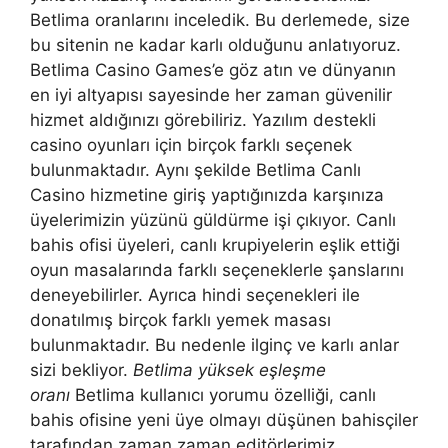
Betlima oranlarını inceledik. Bu derlemede, size
bu sitenin ne kadar karlı olduğunu anlatıyoruz.
Betlima Casino Games’e göz atın ve dünyanın
en iyi altyapısı sayesinde her zaman güvenilir
hizmet aldığınızı görebiliriz. Yazılım destekli
casino oyunları için birçok farklı seçenek
bulunmaktadır. Aynı şekilde Betlima Canlı
Casino hizmetine giriş yaptığınızda karşınıza
üyelerimizin yüzünü güldürme işi çıkıyor. Canlı
bahis ofisi üyeleri, canlı krupiyelerin eşlik ettiği
oyun masalarında farklı seçeneklerle şanslarını
deneyebilirler. Ayrıca hindi seçenekleri ile
donatılmış birçok farklı yemek masası
bulunmaktadır. Bu nedenle ilginç ve karlı anlar
sizi bekliyor.
Betlima yüksek eşleşme
oranı
Betlima kullanıcı yorumu özelliği, canlı
bahis ofisine yeni üye olmayı düşünen bahisçiler
tarafından zaman zaman editörlerimiz