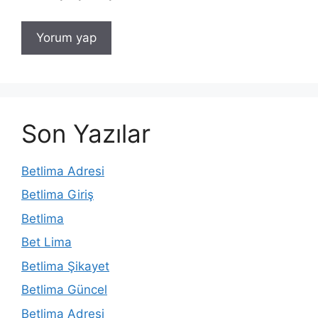
Son Yazılar
Betlima Adresi
Betlima Giriş
Betlima
Bet Lima
Betlima Şikayet
Betlima Güncel
Betlima Adresi