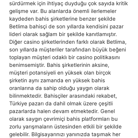
sürdürmek için ihtiyaç duyduğu çok sayıda kritik
gelişme var. Bu alanlarda önemli ilerlemeler
kaydeden bahis şirketlerine benzer şekilde
Betlima bahisçi de son yıllarda kendisini pazar
lideri olarak sağlam bir şekilde kanıtlamıştır.
Diğer casino şirketlerinden farklı olarak Betlima,
son yıllarda müşteriler tarafından büyük beğeni
toplayan müşteri odaklı bir casino politikasını
benimsemiştir. Bahis şirketlerinin aksine,
müşteri potansiyeli en yüksek olan birçok
şirketin aynı zamanda en yüksek bahis
oranlarına da sahip olduğu yaygın olarak
bilinmektedir. Bahisçiler arasındaki rekabet,
Türkiye pazarı da dahil olmak üzere çeşitli
pazarlarda halen devam etmektedir. Genel
olarak saygın çevrimiçi bahis platformları bu
zorlu yarışmaların üstesinden etkili bir şekilde
gelebilir. Bilgisayarınızı yanınızda taşımak her