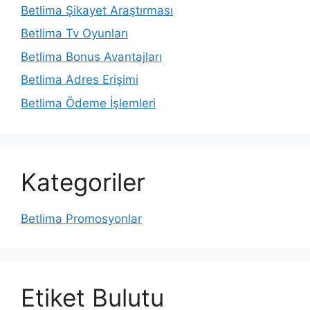
Betlima Şikayet Araştırması
Betlima Tv Oyunları
Betlima Bonus Avantajları
Betlima Adres Erişimi
Betlima Ödeme İşlemleri
Kategoriler
Betlima Promosyonlar
Etiket Bulutu