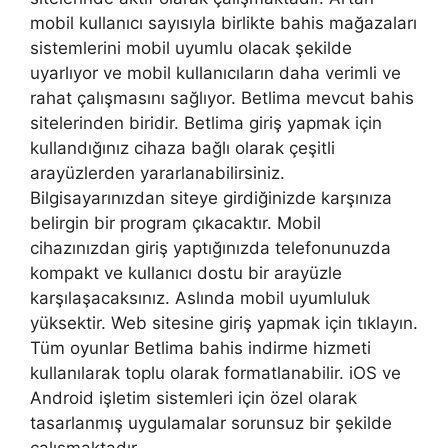
mobil kullanıcı sayısıyla birlikte bahis mağazaları
sistemlerini mobil uyumlu olacak şekilde
uyarlıyor ve mobil kullanıcıların daha verimli ve
rahat çalışmasını sağlıyor. Betlima mevcut bahis
sitelerinden biridir. Betlima giriş yapmak için
kullandığınız cihaza bağlı olarak çeşitli
arayüzlerden yararlanabilirsiniz.
Bilgisayarınızdan siteye girdiğinizde karşınıza
belirgin bir program çıkacaktır. Mobil
cihazınızdan giriş yaptığınızda telefonunuzda
kompakt ve kullanıcı dostu bir arayüzle
karşılaşacaksınız. Aslında mobil uyumluluk
yüksektir. Web sitesine giriş yapmak için tıklayın.
Tüm oyunlar Betlima bahis indirme hizmeti
kullanılarak toplu olarak formatlanabilir. iOS ve
Android işletim sistemleri için özel olarak
tasarlanmış uygulamalar sorunsuz bir şekilde