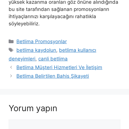
yüksek kazanma oranları göz önüne alındığında
bu site tarafından sağlanan promosyonların
ihtiyaçlarınızı karşılayacağını rahatlıkla
söyleyebiliriz.
Kategoriler
Betlima Promosyonlar
Etiketler
betlima kaydolun
,
betlima kullanıcı
deneyimleri
,
canli betlima
Betlima Müşteri Hizmetleri Ve İletişim
Betlima Belirtilen Bahis Şikayeti
Yorum yapın
Yorum