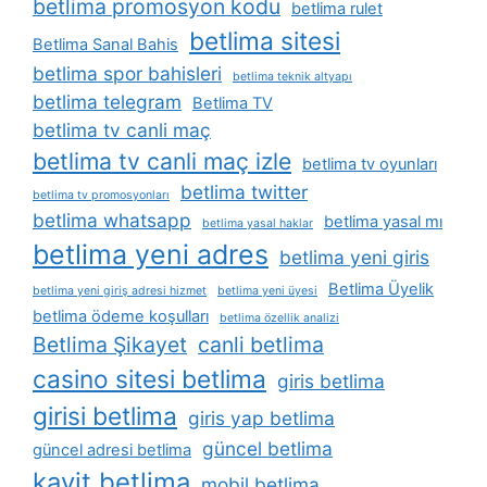
betlima promosyon kodu
betlima rulet
betlima sitesi
Betlima Sanal Bahis
betlima spor bahisleri
betlima teknik altyapı
betlima telegram
Betlima TV
betlima tv canli maç
betlima tv canli maç izle
betlima tv oyunları
betlima twitter
betlima tv promosyonları
betlima whatsapp
betlima yasal mı
betlima yasal haklar
betlima yeni adres
betlima yeni giris
Betlima Üyelik
betlima yeni giriş adresi hizmet
betlima yeni üyesi
betlima ödeme koşulları
betlima özellik analizi
Betlima Şikayet
canli betlima
casino sitesi betlima
giris betlima
girisi betlima
giris yap betlima
güncel betlima
güncel adresi betlima
kayit betlima
mobil betlima