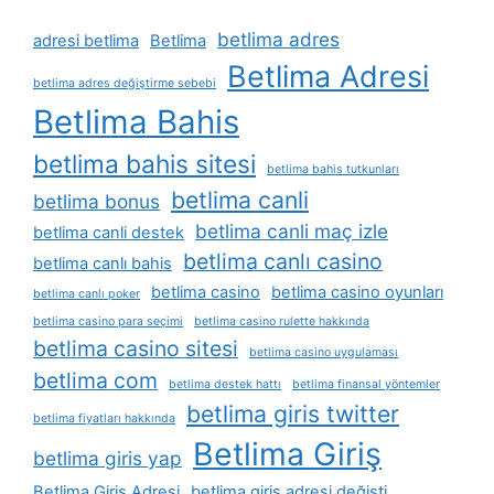
betlima adres
adresi betlima
Betlima
Betlima Adresi
betlima adres değiştirme sebebi
Betlima Bahis
betlima bahis sitesi
betlima bahis tutkunları
betlima canli
betlima bonus
betlima canli maç izle
betlima canli destek
betlima canlı casino
betlima canlı bahis
betlima casino
betlima casino oyunları
betlima canlı poker
betlima casino para seçimi
betlima casino rulette hakkında
betlima casino sitesi
betlima casino uygulaması
betlima com
betlima destek hattı
betlima finansal yöntemler
betlima giris twitter
betlima fiyatları hakkında
Betlima Giriş
betlima giris yap
Betlima Giriş Adresi
betlima giriş adresi değişti