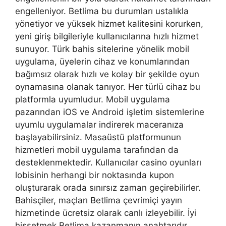
engelleniyor. Betlima bu durumları ustalıkla
yönetiyor ve yüksek hizmet kalitesini korurken,
yeni giriş bilgileriyle kullanıcılarına hızlı hizmet
sunuyor. Türk bahis sitelerine yönelik mobil
uygulama, üyelerin cihaz ve konumlarından
bağımsız olarak hızlı ve kolay bir şekilde oyun
oynamasına olanak tanıyor. Her türlü cihaz bu
platformla uyumludur. Mobil uygulama
pazarından iOS ve Android işletim sistemlerine
uyumlu uygulamalar indirerek maceranıza
başlayabilirsiniz. Masaüstü platformunun
hizmetleri mobil uygulama tarafından da
desteklenmektedir. Kullanıcılar casino oyunları
lobisinin herhangi bir noktasında kupon
oluşturarak orada sınırsız zaman geçirebilirler.
Bahisçiler, maçları Betlima çevrimiçi yayın
hizmetinde ücretsiz olarak canlı izleyebilir. İyi
hissetmek Betlima kazanmanın anahtarıdır.