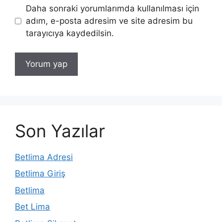
Daha sonraki yorumlarımda kullanılması için
adım, e-posta adresim ve site adresim bu
tarayıcıya kaydedilsin.
Son Yazılar
Betlima Adresi
Betlima Giriş
Betlima
Bet Lima