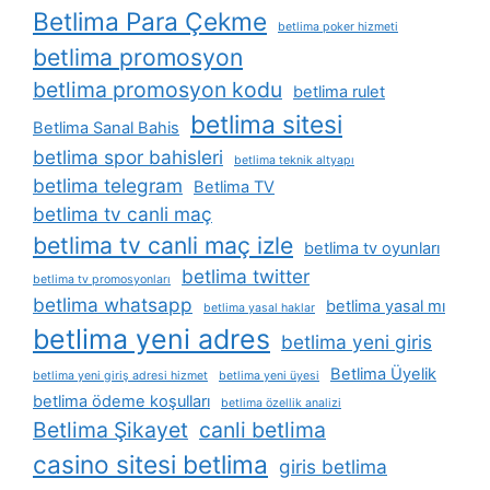
Betlima Para Çekme
betlima poker hizmeti
betlima promosyon
betlima promosyon kodu
betlima rulet
betlima sitesi
Betlima Sanal Bahis
betlima spor bahisleri
betlima teknik altyapı
betlima telegram
Betlima TV
betlima tv canli maç
betlima tv canli maç izle
betlima tv oyunları
betlima twitter
betlima tv promosyonları
betlima whatsapp
betlima yasal mı
betlima yasal haklar
betlima yeni adres
betlima yeni giris
Betlima Üyelik
betlima yeni giriş adresi hizmet
betlima yeni üyesi
betlima ödeme koşulları
betlima özellik analizi
Betlima Şikayet
canli betlima
casino sitesi betlima
giris betlima