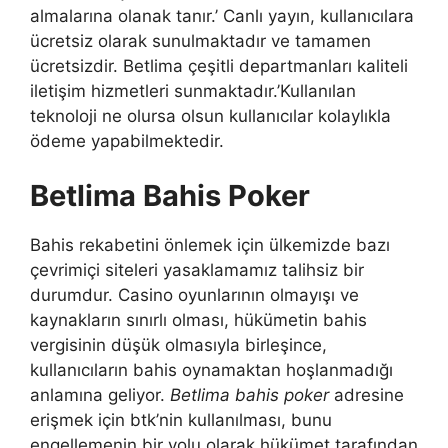
almalarına olanak tanır.’ Canlı yayın, kullanıcılara
ücretsiz olarak sunulmaktadır ve tamamen
ücretsizdir. Betlima çeşitli departmanları kaliteli
iletişim hizmetleri sunmaktadır.’Kullanılan
teknoloji ne olursa olsun kullanıcılar kolaylıkla
ödeme yapabilmektedir.
Betlima Bahis Poker
Bahis rekabetini önlemek için ülkemizde bazı
çevrimiçi siteleri yasaklamamız talihsiz bir
durumdur. Casino oyunlarının olmayışı ve
kaynakların sınırlı olması, hükümetin bahis
vergisinin düşük olmasıyla birleşince,
kullanıcıların bahis oynamaktan hoşlanmadığı
anlamına geliyor.
Betlima bahis poker
adresine
erişmek için btk’nin kullanılması, bunu
engellemenin bir yolu olarak hükümet tarafından