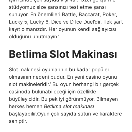
stüdyomuz size şansınızı test etme şansı
sunuyor. En önemlileri Battle, Baccarat, Poker,
Lucky 5, Lucky 6, Dice ve D Ice Duel’dir. Tek şart
kayıt olmanızdır. Her oyunun kendi sağlayıcısı
olduğunu unutmayın.’
Betlima Slot Makinası
Slot makinesi oyunlarının bu kadar popüler
olmasının nedeni budur. En yeni casino oyunu
slot makineleridir.’ Bu oyun herhangi bir gerçek
casinoda bulunabileceği için özellikle
büyüleyicidir. Bu pek iyi görünmüyor. Bilmeyen
herkes hemen
Betlima slot makinası
başlayabilir.Oyun çok sayıda sütun ve karaktere
sahiptir.