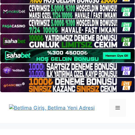
İçeriğe
atla
Menü