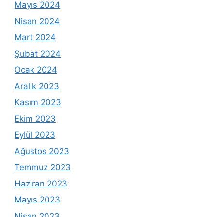
Mayıs 2024
Nisan 2024
Mart 2024
Şubat 2024
Ocak 2024
Aralık 2023
Kasım 2023
Ekim 2023
Eylül 2023
Ağustos 2023
Temmuz 2023
Haziran 2023
Mayıs 2023
Nisan 2023