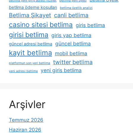
betlima yeni giriş adresi hizmet
betlima yeni üyesi
betlima ödeme koşulları
betlima özellik analizi
Betlima Şikayet
canli betlima
casino sitesi betlima
giris betlima
girisi betlima
giris yap betlima
güncel betlima
güncel adresi betlima
kayit betlima
mobil betlima
twitter betlima
platformun son yeri betlima
yeni giris betlima
yeni adresi betlima
Arşivler
Temmuz 2026
Haziran 2026