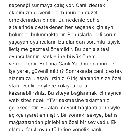
seçeneği sunmaya çalışıyor. Canlı destek
ekibimizin güvenilirliği bunun en güzel
örneklerinden biridir. Bu nedenle bahis
sitelerinde desteklenen her seçenek için ayrı
bölümler bulunmaktadır. Bonuslarla ilgili sorun
yaşayan oyuncuların bu alandan sorumlu kişiyle
iletişime geçmesi önemlidir. Bu bahis sitesi
oyuncularının isteklerine büyük önem
vermektedir. Betlima Canlı Yardım bölümü ne
işe yarar, güvenli midir? Sonrasında canlı destek
alanımıza ulaşabilirsiniz. Giriş alanında size özel
statü verilir, böylece kolayca para
kazanabilirsiniz. Bu siteye bağlanmak için ayrıca
web sitesindeki “TV” sekmesine tıklamanız
gerekecektir. Bu alan mevcut bağlantı adresiyle
açıkça işaretlenmiştir. Bir sonraki seviye, bahis
mağazasından girilebilen özel bir seviyedir. Ek
olarak, farklı oyun türlerine yönelik canlı