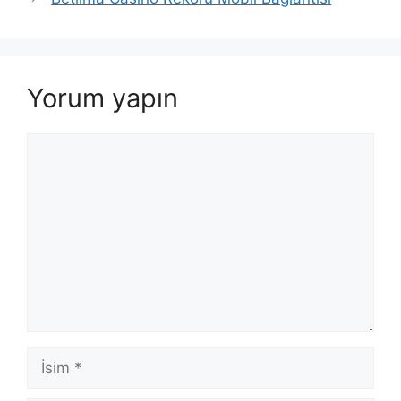
Yorum yapın
Yorum
İsim