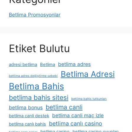
Betlima Promosyonlar
Etiket Bulutu
betlima adres
adresi betlima
Betlima
Betlima Adresi
betlima adres değiştirme sebebi
Betlima Bahis
betlima bahis sitesi
betlima bahis tutkunları
betlima canli
betlima bonus
betlima canli maç izle
betlima canli destek
betlima canlı casino
betlima canlı bahis
betlima casino
betlima casino oyunları