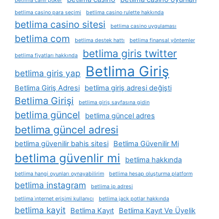
betlima canlı poker
betlima casino para seçimi
betlima casino rulette hakkında
betlima casino sitesi
betlima casino uygulaması
betlima com
betlima destek hattı
betlima finansal yöntemler
betlima giris twitter
betlima fiyatları hakkında
Betlima Giriş
betlima giris yap
Betlima Giriş Adresi
betlima giriş adresi değişti
Betlima Girişi
betlima giriş sayfasına gidin
betlima güncel
betlima güncel adres
betlima güncel adresi
betlima güvenilir bahis sitesi
Betlima Güvenilir Mi
betlima güvenlir mi
betlima hakkında
betlima hangi oyunları oynayabilirim
betlima hesap oluşturma platform
betlima instagram
betlima ip adresi
betlima i̇nternet erişimi kullanıcı
betlima jack potlar hakkında
betlima kayit
Betlima Kayıt
Betlima Kayıt Ve Üyelik