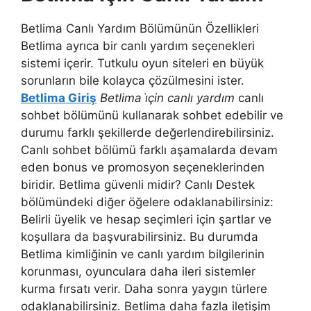
Betlima Canlı Yardım Bölümünün Özellikleri
Betlima ayrıca bir canlı yardım seçenekleri
sistemi içerir. Tutkulu oyun siteleri en büyük
sorunların bile kolayca çözülmesini ister.
Betlima Giriş
Betlima i̇çin canlı yardım
canlı
sohbet bölümünü kullanarak sohbet edebilir ve
durumu farklı şekillerde değerlendirebilirsiniz.
Canlı sohbet bölümü farklı aşamalarda devam
eden bonus ve promosyon seçeneklerinden
biridir. Betlima güvenli midir? Canlı Destek
bölümündeki diğer öğelere odaklanabilirsiniz:
Belirli üyelik ve hesap seçimleri için şartlar ve
koşullara da başvurabilirsiniz. Bu durumda
Betlima kimliğinin ve canlı yardım bilgilerinin
korunması, oyunculara daha ileri sistemler
kurma fırsatı verir. Daha sonra yaygın türlere
odaklanabilirsiniz. Betlima daha fazla iletişim