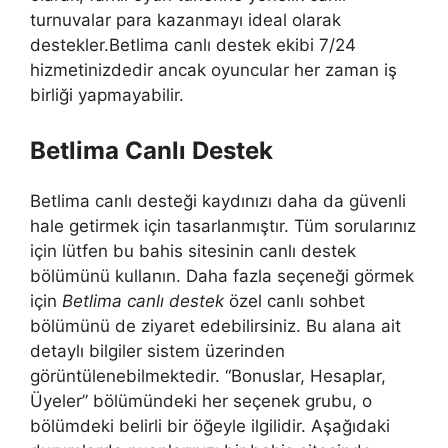
turnuvalar para kazanmayı ideal olarak
destekler.Betlima canlı destek ekibi 7/24
hizmetinizdedir ancak oyuncular her zaman iş
birliği yapmayabilir.
Betlima Canlı Destek
Betlima canlı desteği kaydınızı daha da güvenli
hale getirmek için tasarlanmıştır. Tüm sorularınız
için lütfen bu bahis sitesinin canlı destek
bölümünü kullanın. Daha fazla seçeneği görmek
için
Betlima canlı destek
özel canlı sohbet
bölümünü de ziyaret edebilirsiniz. Bu alana ait
detaylı bilgiler sistem üzerinden
görüntülenebilmektedir. “Bonuslar, Hesaplar,
Üyeler” bölümündeki her seçenek grubu, o
bölümdeki belirli bir öğeyle ilgilidir. Aşağıdaki