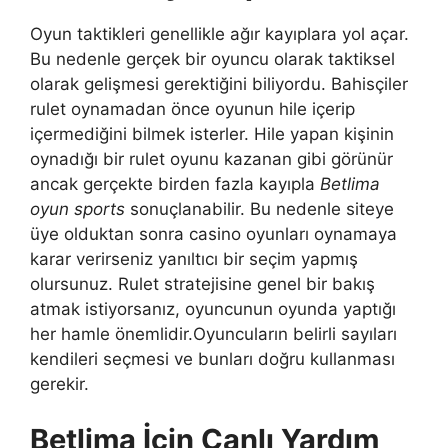
Oyun taktikleri genellikle ağır kayıplara yol açar.
Bu nedenle gerçek bir oyuncu olarak taktiksel
olarak gelişmesi gerektiğini biliyordu. Bahisçiler
rulet oynamadan önce oyunun hile içerip
içermediğini bilmek isterler. Hile yapan kişinin
oynadığı bir rulet oyunu kazanan gibi görünür
ancak gerçekte birden fazla kayıpla
Betlima
oyun sports
sonuçlanabilir. Bu nedenle siteye
üye olduktan sonra casino oyunları oynamaya
karar verirseniz yanıltıcı bir seçim yapmış
olursunuz. Rulet stratejisine genel bir bakış
atmak istiyorsanız, oyuncunun oyunda yaptığı
her hamle önemlidir.Oyuncuların belirli sayıları
kendileri seçmesi ve bunları doğru kullanması
gerekir.
Betlima İçin Canlı Yardım