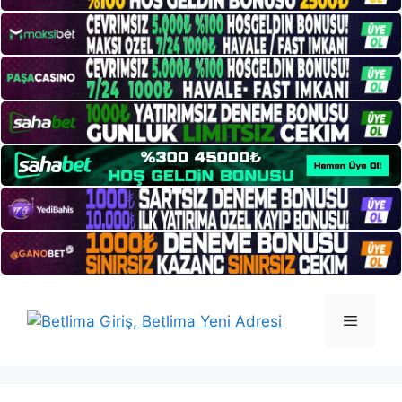
İçeriğe
atla
Menü