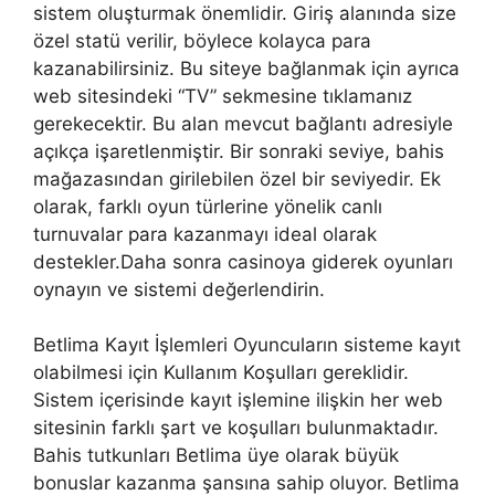
sistem oluşturmak önemlidir. Giriş alanında size
özel statü verilir, böylece kolayca para
kazanabilirsiniz. Bu siteye bağlanmak için ayrıca
web sitesindeki “TV” sekmesine tıklamanız
gerekecektir. Bu alan mevcut bağlantı adresiyle
açıkça işaretlenmiştir. Bir sonraki seviye, bahis
mağazasından girilebilen özel bir seviyedir. Ek
olarak, farklı oyun türlerine yönelik canlı
turnuvalar para kazanmayı ideal olarak
destekler.Daha sonra casinoya giderek oyunları
oynayın ve sistemi değerlendirin.
Betlima Kayıt İşlemleri Oyuncuların sisteme kayıt
olabilmesi için Kullanım Koşulları gereklidir.
Sistem içerisinde kayıt işlemine ilişkin her web
sitesinin farklı şart ve koşulları bulunmaktadır.
Bahis tutkunları Betlima üye olarak büyük
bonuslar kazanma şansına sahip oluyor. Betlima