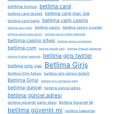
betlima canli
betlima bonus
betlima canli maç izle
betlima canli destek
betlima canlı casino
betlima canlı bahis
betlima casino
betlima casino oyunları
betlima canlı poker
betlima casino para seçimi
betlima casino rulette hakkında
betlima casino sitesi
betlima casino uygulaması
betlima com
betlima destek hattı
betlima finansal yöntemler
betlima giris twitter
betlima fiyatları hakkında
Betlima Giriş
betlima giris yap
Betlima Giriş Adresi
betlima giriş adresi değişti
Betlima Girişi
betlima giriş sayfasına gidin
betlima güncel
betlima güncel adres
betlima güncel adresi
betlima güvenilir bahis sitesi
Betlima Güvenilir Mi
betlima güvenlir mi
betlima hakkında