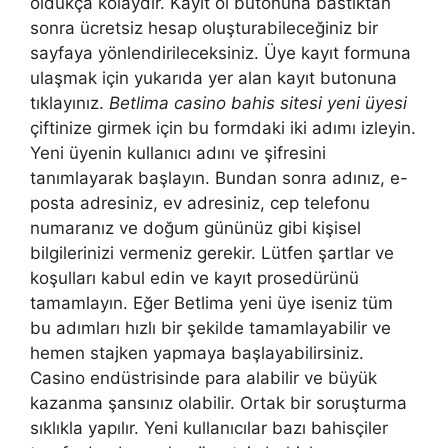
oldukça kolaydır. Kayıt ol butonuna bastıktan
sonra ücretsiz hesap oluşturabileceğiniz bir
sayfaya yönlendirileceksiniz. Üye kayıt formuna
ulaşmak için yukarıda yer alan kayıt butonuna
tıklayınız.
Betlima casino bahis sitesi yeni üyesi
çiftinize girmek için bu formdaki iki adımı izleyin.
Yeni üyenin kullanıcı adını ve şifresini
tanımlayarak başlayın. Bundan sonra adınız, e-
posta adresiniz, ev adresiniz, cep telefonu
numaranız ve doğum gününüz gibi kişisel
bilgilerinizi vermeniz gerekir. Lütfen şartlar ve
koşulları kabul edin ve kayıt prosedürünü
tamamlayın. Eğer Betlima yeni üye iseniz tüm
bu adımları hızlı bir şekilde tamamlayabilir ve
hemen stajken yapmaya başlayabilirsiniz.
Casino endüstrisinde para alabilir ve büyük
kazanma şansınız olabilir. Ortak bir soruşturma
sıklıkla yapılır. Yeni kullanıcılar bazı bahisçiler