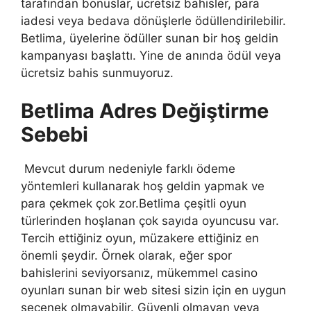
tarafından bonuslar, ücretsiz bahisler, para
iadesi veya bedava dönüşlerle ödüllendirilebilir.
Betlima, üyelerine ödüller sunan bir hoş geldin
kampanyası başlattı. Yine de anında ödül veya
ücretsiz bahis sunmuyoruz.
Betlima Adres Değiştirme
Sebebi
Mevcut durum nedeniyle farklı ödeme
yöntemleri kullanarak hoş geldin yapmak ve
para çekmek çok zor.Betlima çeşitli oyun
türlerinden hoşlanan çok sayıda oyuncusu var.
Tercih ettiğiniz oyun, müzakere ettiğiniz en
önemli şeydir. Örnek olarak, eğer spor
bahislerini seviyorsanız, mükemmel casino
oyunları sunan bir web sitesi sizin için en uygun
seçenek olmayabilir. Güvenli olmayan veya