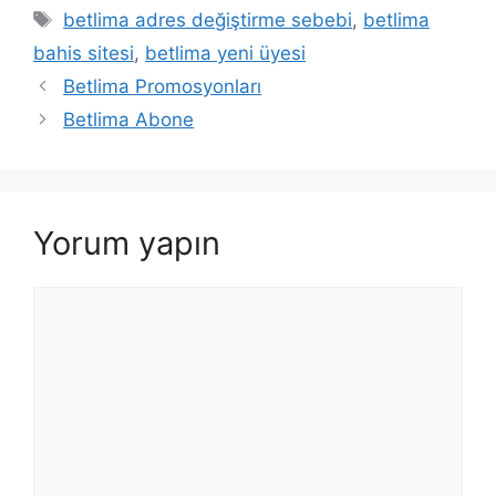
Etiketler
betlima adres değiştirme sebebi
,
betlima
bahis sitesi
,
betlima yeni üyesi
Betlima Promosyonları
Betlima Abone
Yorum yapın
Yorum