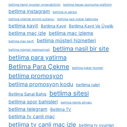
betlima hangi oyunları oynayabilirim
betlima hesap oluşturma platform
betlima instagram
betlima ip adresi
betlima i̇nternet erişimi kullanıcı
betlima jack potlar hakkında
betlima kayit
Betlima Kayıt
Betlima Kayıt Ve Üyelik
betlima maç izle
betlima maç izleme
betlima müşteri hizmetleri
betlima maç keyfi
betlima nasil bir site
betlima müşteri memnuniyeti
betlima para yatirma
Betlima Para Çekme
betlima poker hizmeti
betlima promosyon
betlima promosyon kodu
betlima rulet
betlima sitesi
Betlima Sanal Bahis
betlima spor bahisleri
betlima teknik altyapı
betlima telegram
Betlima TV
betlima tv canli maç
betlima tv canli maç izle
betlima tv oyunları