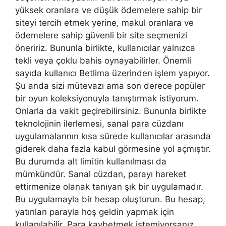
yüksek oranlara ve düşük ödemelere sahip bir
siteyi tercih etmek yerine, makul oranlara ve
ödemelere sahip güvenli bir site seçmenizi
öneririz. Bununla birlikte, kullanıcılar yalnızca
tekli veya çoklu bahis oynayabilirler. Önemli
sayıda kullanıcı Betlima üzerinden işlem yapıyor.
Şu anda sizi mütevazı ama son derece popüler
bir oyun koleksiyonuyla tanıştırmak istiyorum.
Onlarla da vakit geçirebilirsiniz. Bununla birlikte
teknolojinin ilerlemesi, sanal para cüzdanı
uygulamalarının kısa sürede kullanıcılar arasında
giderek daha fazla kabul görmesine yol açmıştır.
Bu durumda alt limitin kullanılması da
mümkündür. Sanal cüzdan, parayı hareket
ettirmenize olanak tanıyan şık bir uygulamadır.
Bu uygulamayla bir hesap oluşturun. Bu hesap,
yatırılan parayla hoş geldin yapmak için
kullanılabilir. Para kaybetmek istemiyorsanız