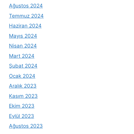
Ağustos 2024
Temmuz 2024
Haziran 2024
Mayıs 2024
Nisan 2024
Mart 2024
Şubat 2024
Ocak 2024
Aralık 2023
Kasım 2023
Ekim 2023
Eylül 2023
Ağustos 2023