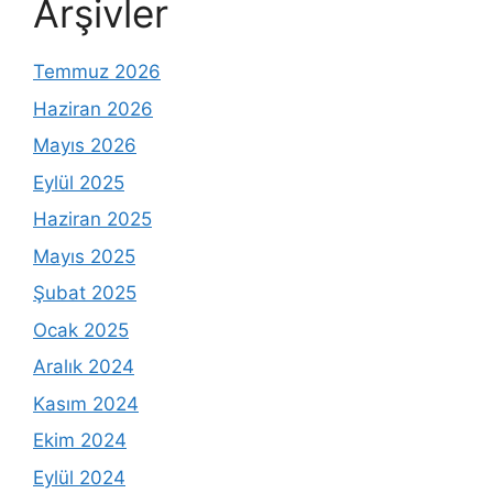
Arşivler
Temmuz 2026
Haziran 2026
Mayıs 2026
Eylül 2025
Haziran 2025
Mayıs 2025
Şubat 2025
Ocak 2025
Aralık 2024
Kasım 2024
Ekim 2024
Eylül 2024