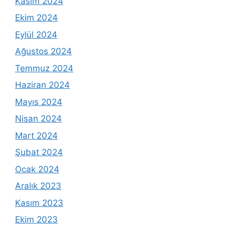
Kasım 2024
Ekim 2024
Eylül 2024
Ağustos 2024
Temmuz 2024
Haziran 2024
Mayıs 2024
Nisan 2024
Mart 2024
Şubat 2024
Ocak 2024
Aralık 2023
Kasım 2023
Ekim 2023