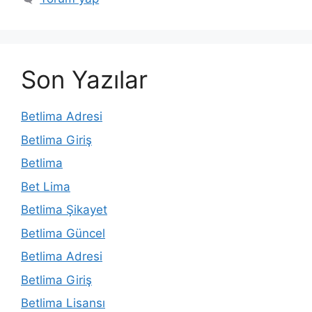
Son Yazılar
Betlima Adresi
Betlima Giriş
Betlima
Bet Lima
Betlima Şikayet
Betlima Güncel
Betlima Adresi
Betlima Giriş
Betlima Lisansı