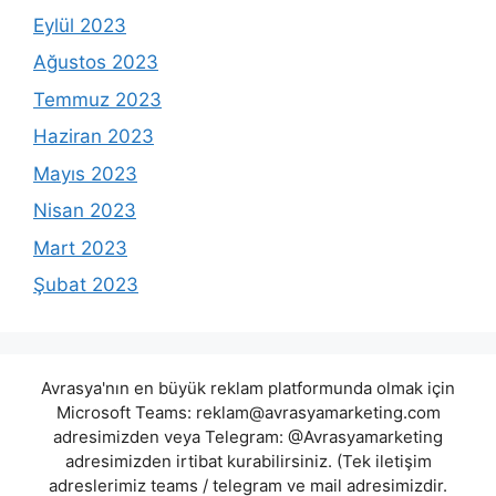
Eylül 2023
Ağustos 2023
Temmuz 2023
Haziran 2023
Mayıs 2023
Nisan 2023
Mart 2023
Şubat 2023
Avrasya'nın en büyük reklam platformunda olmak için
Microsoft Teams:
reklam@avrasyamarketing.com
adresimizden veya Telegram: @Avrasyamarketing
adresimizden irtibat kurabilirsiniz. (Tek iletişim
adreslerimiz teams / telegram ve mail adresimizdir.