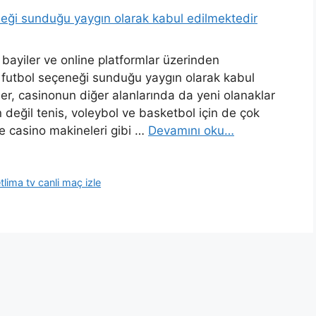
ayiler ve online platformlar üzerinden
 futbol seçeneği sunduğu yaygın olarak kabul
er, casinonun diğer alanlarında da yeni olanaklar
n değil tenis, voleybol ve basketbol için de çok
e casino makineleri gibi …
Devamını oku…
tlima tv canli maç izle