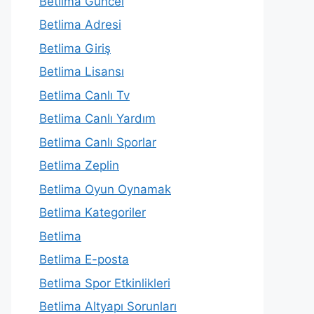
Betlima Güncel
Betlima Adresi
Betlima Giriş
Betlima Lisansı
Betlima Canlı Tv
Betlima Canlı Yardım
Betlima Canlı Sporlar
Betlima Zeplin
Betlima Oyun Oynamak
Betlima Kategoriler
Betlima
Betlima E-posta
Betlima Spor Etkinlikleri
Betlima Altyapı Sorunları