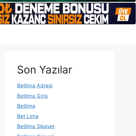
Son Yazılar
Betlima Adresi
Betlima Giriş
Betlima
Bet Lima
Betlima Şikayet