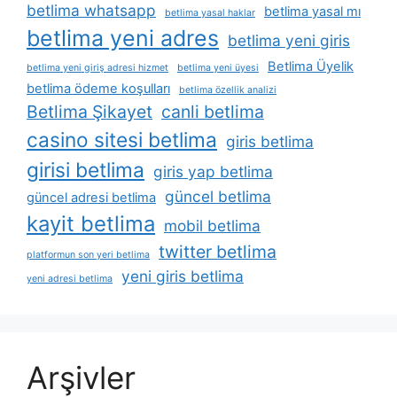
betlima whatsapp
betlima yasal mı
betlima yasal haklar
betlima yeni adres
betlima yeni giris
Betlima Üyelik
betlima yeni giriş adresi hizmet
betlima yeni üyesi
betlima ödeme koşulları
betlima özellik analizi
Betlima Şikayet
canli betlima
casino sitesi betlima
giris betlima
girisi betlima
giris yap betlima
güncel betlima
güncel adresi betlima
kayit betlima
mobil betlima
twitter betlima
platformun son yeri betlima
yeni giris betlima
yeni adresi betlima
Arşivler