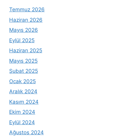
Temmuz 2026
Haziran 2026
Mayıs 2026
Eylül 2025
Haziran 2025
Mayıs 2025
Şubat 2025
Ocak 2025
Aralık 2024
Kasım 2024
Ekim 2024
Eylül 2024
Ağustos 2024