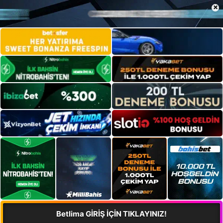
×
Betlima GİRİŞ İÇİN TIKLAYINIZ!