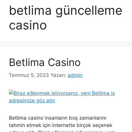
betlima güncelleme
casino
Betlima Casino
Temmuz 5, 2023
Yazarı:
admin
Betlima casino i̇nsanların boş zamanlarını
tahmin etmek için internette birçok seçenek