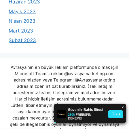
Haziran 2023
Mayıs 2023
Nisan 2023
Mart 2023
Şubat 2023
Avrasya'nın en büyük reklam platformunda olmak için
Microsoft Teams:
reklam@avrasyamarketing.com
adresimizden veya Telegram: @Avrasyamarketing
adresimizden irtibat kurabilirsiniz. (Tek iletişim
adreslerimiz teams / telegram ve mail adresimizdir.
Harici hiçbir iletişim adresimiz bulunmamaktadır.
Lütfen itibar etmeyiniz.) Türkiye yasalarına göre 7258
sayılı kanun uyarınca yasa dışı bahis oynamanın
cezaları mevcuttur. Şu an bulunduğunuz site hiç bir
şekilde illegal bahis oyunları oynatmıyor ve oynamaya