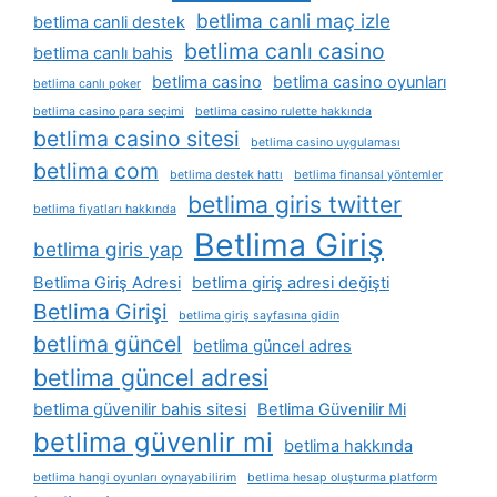
betlima canli maç izle
betlima canli destek
betlima canlı casino
betlima canlı bahis
betlima casino
betlima casino oyunları
betlima canlı poker
betlima casino para seçimi
betlima casino rulette hakkında
betlima casino sitesi
betlima casino uygulaması
betlima com
betlima destek hattı
betlima finansal yöntemler
betlima giris twitter
betlima fiyatları hakkında
Betlima Giriş
betlima giris yap
Betlima Giriş Adresi
betlima giriş adresi değişti
Betlima Girişi
betlima giriş sayfasına gidin
betlima güncel
betlima güncel adres
betlima güncel adresi
betlima güvenilir bahis sitesi
Betlima Güvenilir Mi
betlima güvenlir mi
betlima hakkında
betlima hangi oyunları oynayabilirim
betlima hesap oluşturma platform