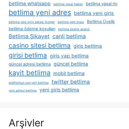
betlima whatsapp
betlima yasal mı
betlima yasal haklar
betlima yeni adres
betlima yeni giris
Betlima Üyelik
betlima yeni giriş adresi hizmet
betlima yeni üyesi
betlima ödeme koşulları
betlima özellik analizi
Betlima Şikayet
canli betlima
casino sitesi betlima
giris betlima
girisi betlima
giris yap betlima
güncel betlima
güncel adresi betlima
kayit betlima
mobil betlima
twitter betlima
platformun son yeri betlima
yeni giris betlima
yeni adresi betlima
Arşivler