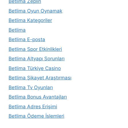
Betlima Zeplin
Betlima Oyun Oynamak
Betlima Kategoriler
Betlima
Betlima E-posta
Betlima Spor Etkinlikleri
Betlima Altyapı Sorunları
Betlima Türkiye Casino
Betlima Şikayet Araştırması
Betlima Tv Oyunları
Betlima Bonus Avantajları
Betlima Adres Erişimi
Betlima Ödeme İşlemleri