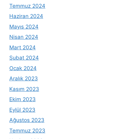
Temmuz 2024
Haziran 2024
Mayıs 2024
Nisan 2024
Mart 2024
Şubat 2024
Ocak 2024
Aralık 2023
Kasım 2023
Ekim 2023
Eylül 2023
Ağustos 2023
Temmuz 2023