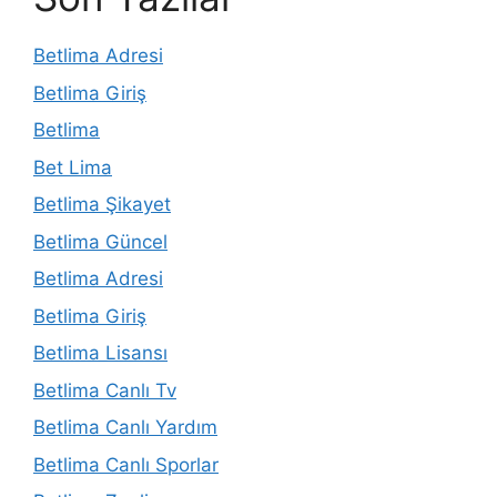
Betlima Adresi
Betlima Giriş
Betlima
Bet Lima
Betlima Şikayet
Betlima Güncel
Betlima Adresi
Betlima Giriş
Betlima Lisansı
Betlima Canlı Tv
Betlima Canlı Yardım
Betlima Canlı Sporlar