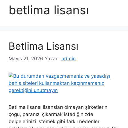
betlima lisansı
Betlima Lisansı
Mayıs 21, 2026
Yazarı:
admin
Betlima lisansı lisansları olmayan şirketlerin
çoğu, paranızı çıkarmak istediğinizde
belgelerinizi istemek gibi farklı nedenleri