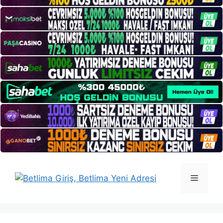
İçeriğe
atla
Menü