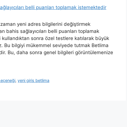
 zaman yeni adres bilgilerini değiştirmek
n bahis sağlayıcıları belli puanları toplamak
 kullandıktan sonra özel testlere katılarak büyük
z. Bu bilgiyi mükemmel seviyede tutmak Betlima
idir. Bu, daha sonra genel bilgileri görüntülemenize
seçeneği
,
yeni giris betlima