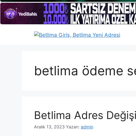
İçeriğe
atla
betlima ödeme s
Betlima Adres Değişi
Aralık 13, 2023
Yazarı:
admin