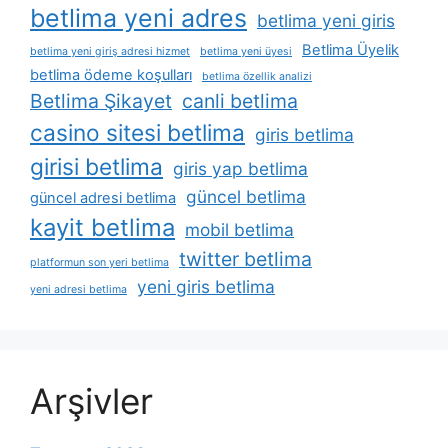
betlima yeni adres
betlima yeni giris
Betlima Üyelik
betlima yeni giriş adresi hizmet
betlima yeni üyesi
betlima ödeme koşulları
betlima özellik analizi
Betlima Şikayet
canli betlima
casino sitesi betlima
giris betlima
girisi betlima
giris yap betlima
güncel betlima
güncel adresi betlima
kayit betlima
mobil betlima
twitter betlima
platformun son yeri betlima
yeni giris betlima
yeni adresi betlima
Arşivler