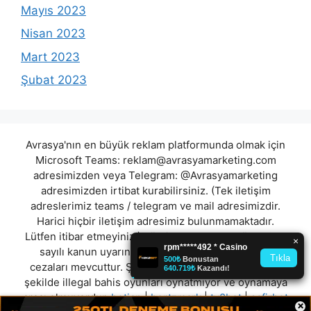
Mayıs 2023
Nisan 2023
Mart 2023
Şubat 2023
Avrasya'nın en büyük reklam platformunda olmak için
Microsoft Teams:
reklam@avrasyamarketing.com
adresimizden veya Telegram: @Avrasyamarketing
adresimizden irtibat kurabilirsiniz. (Tek iletişim
adreslerimiz teams / telegram ve mail adresimizdir.
Harici hiçbir iletişim adresimiz bulunmamaktadır.
Lütfen itibar etmeyiniz.) Türkiye yasalarına göre 7258
sayılı kanun uyarınca yasa dışı bahis oynamanın
cezaları mevcuttur. Şu an bulunduğunuz site hiç bir
şekilde illegal bahis oyunları oynatmıyor ve oynamaya
aracı olmuyordur.
betjan
|
bertzmark
|
tv8bet
|
safirbet
×