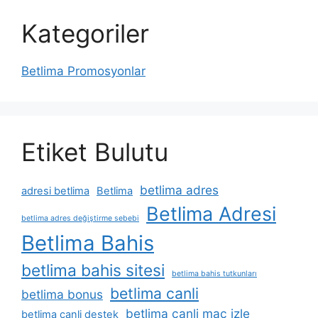
Kategoriler
Betlima Promosyonlar
Etiket Bulutu
betlima adres
adresi betlima
Betlima
Betlima Adresi
betlima adres değiştirme sebebi
Betlima Bahis
betlima bahis sitesi
betlima bahis tutkunları
betlima canli
betlima bonus
betlima canli maç izle
betlima canli destek