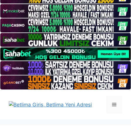
İçeriğe
atla
Menü