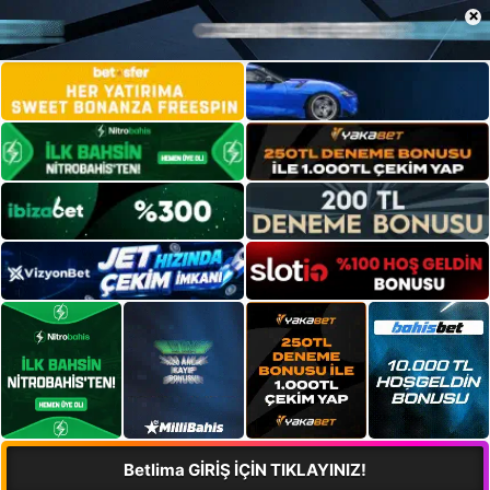
×
Betlima GİRİŞ İÇİN TIKLAYINIZ!