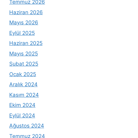
Temmuz 2026
Haziran 2026
Mayıs 2026
Eylül 2025
Haziran 2025
Mayıs 2025
Şubat 2025
Ocak 2025
Aralık 2024
Kasım 2024
Ekim 2024
Eylül 2024
Ağustos 2024
Temmuz 2024