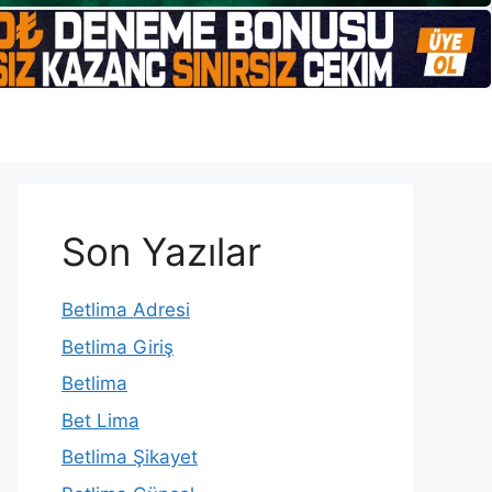
Son Yazılar
Betlima Adresi
Betlima Giriş
Betlima
Bet Lima
Betlima Şikayet