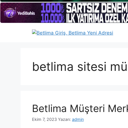
İçeriğe
atla
betlima sitesi mü
Betlima Müşteri Mer
Ekim 7, 2023
Yazarı:
admin