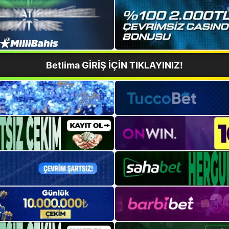
Betlima GİRİŞ İÇİN TIKLAYINIZ!