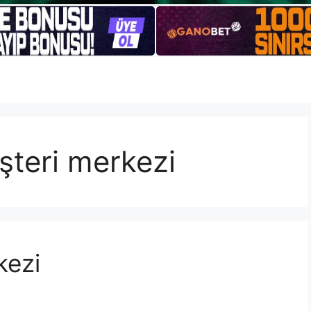
şteri merkezi
kezi