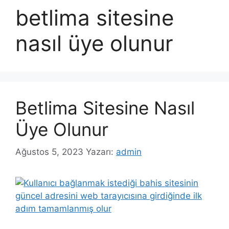
betlima sitesine
nasıl üye olunur
Betlima Sitesine Nasıl
Üye Olunur
Ağustos 5, 2023
Yazarı:
admin