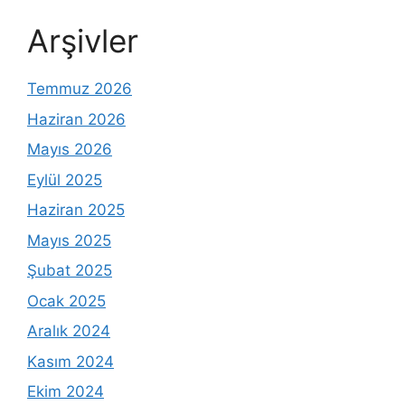
Arşivler
Temmuz 2026
Haziran 2026
Mayıs 2026
Eylül 2025
Haziran 2025
Mayıs 2025
Şubat 2025
Ocak 2025
Aralık 2024
Kasım 2024
Ekim 2024