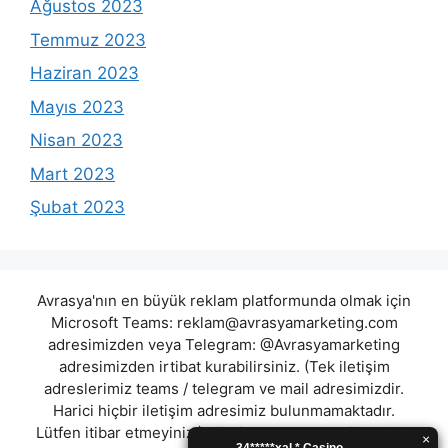
Ağustos 2023
Temmuz 2023
Haziran 2023
Mayıs 2023
Nisan 2023
Mart 2023
Şubat 2023
Avrasya'nın en büyük reklam platformunda olmak için
Microsoft Teams:
reklam@avrasyamarketing.com
adresimizden veya Telegram: @Avrasyamarketing
adresimizden irtibat kurabilirsiniz. (Tek iletişim
adreslerimiz teams / telegram ve mail adresimizdir.
Harici hiçbir iletişim adresimiz bulunmamaktadır.
Lütfen itibar etmeyiniz.) Türkiye yasalarına göre 7258