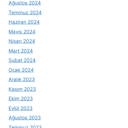
Ağustos 2024
Temmuz 2024
Haziran 2024
Mayıs 2024
Nisan 2024
Mart 2024
Şubat 2024
Ocak 2024
Aralık 2023
Kasım 2023
Ekim 2023
Eylül 2023
Ağustos 2023
Temmuz 2023