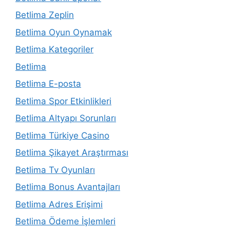
Betlima Zeplin
Betlima Oyun Oynamak
Betlima Kategoriler
Betlima
Betlima E-posta
Betlima Spor Etkinlikleri
Betlima Altyapı Sorunları
Betlima Türkiye Casino
Betlima Şikayet Araştırması
Betlima Tv Oyunları
Betlima Bonus Avantajları
Betlima Adres Erişimi
Betlima Ödeme İşlemleri