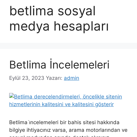
betlima sosyal
medya hesapları
Betlima İncelemeleri
Eylül 23, 2023
Yazarı:
admin
Betlima i̇ncelemeleri bir bahis sitesi hakkında
bilgiye ihtiyacınız varsa, arama motorlarından ve