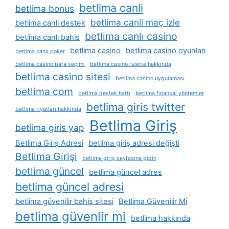
betlima canli
betlima bonus
betlima canli maç izle
betlima canli destek
betlima canlı casino
betlima canlı bahis
betlima casino
betlima casino oyunları
betlima canlı poker
betlima casino para seçimi
betlima casino rulette hakkında
betlima casino sitesi
betlima casino uygulaması
betlima com
betlima destek hattı
betlima finansal yöntemler
betlima giris twitter
betlima fiyatları hakkında
Betlima Giriş
betlima giris yap
Betlima Giriş Adresi
betlima giriş adresi değişti
Betlima Girişi
betlima giriş sayfasına gidin
betlima güncel
betlima güncel adres
betlima güncel adresi
betlima güvenilir bahis sitesi
Betlima Güvenilir Mi
betlima güvenlir mi
betlima hakkında