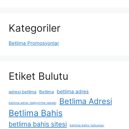
Kategoriler
Betlima Promosyonlar
Etiket Bulutu
betlima adres
adresi betlima
Betlima
Betlima Adresi
betlima adres değiştirme sebebi
Betlima Bahis
betlima bahis sitesi
betlima bahis tutkunları