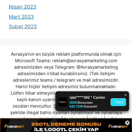
Nisan 2023
Mart 2023
Şubat 2023
Avrasya'nın en büyük reklam platformunda olmak için
Microsoft Teams:
reklam@avrasyamarketing.com
adresimizden veya Telegram: @Avrasyamarketing
adresimizden irtibat kurabilirsiniz. (Tek iletişim
adreslerimiz teams / telegram ve mail adresimizdir.
Harici hiçbir iletişim adresimiz bulunmamaktadır.
Lütfen itibar etmeyiniz.) Türkiye yasalarına göre 7258
sayılı kanun uyarınca yasa dışı bahis oynamanın
cezaları mevcuttur. Şu an bulunduğunuz site hiç bir
şekilde illegal bahis oyunları oynatmıyor ve oynamaya
aracı olmuyordur.
betjan
|
bertzmark
|
tv8bet
|
safirbet
×
|
gatabet
|
trendbet
|
betnis
|
enfesbet