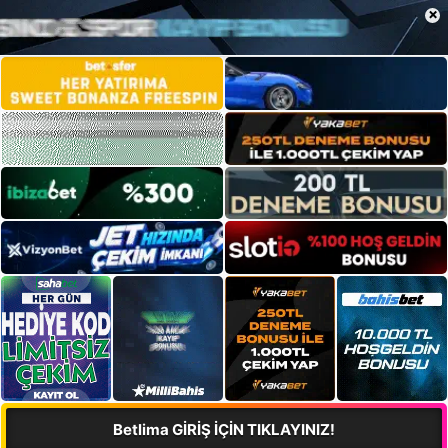
×
Betlima GİRİŞ İÇİN TIKLAYINIZ!