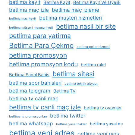
betlima kayit
Betlima Kayıt
Betlima Kayıt Ve Üyelik
betlima maç izle
betlima maç izleme
betlima müşteri hizmetleri
betlima maç keyfi
betlima nasil bir site
betlima müşteri memnuniyeti
betlima para yatirma
Betlima Para Çekme
betlima poker hizmeti
betlima promosyon
betlima promosyon kodu
betlima rulet
betlima sitesi
Betlima Sanal Bahis
betlima spor bahisleri
betlima teknik altyapı
betlima telegram
Betlima TV
betlima tv canli maç
betlima tv canli maç izle
betlima tv oyunları
betlima twitter
betlima tv promosyonları
betlima whatsapp
betlima yasal mı
betlima yasal haklar
betlima yeni adres
betlima yeni giris