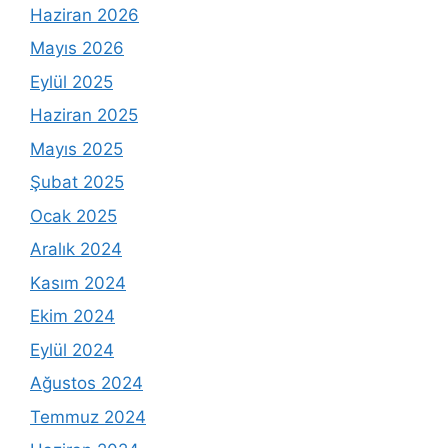
Haziran 2026
Mayıs 2026
Eylül 2025
Haziran 2025
Mayıs 2025
Şubat 2025
Ocak 2025
Aralık 2024
Kasım 2024
Ekim 2024
Eylül 2024
Ağustos 2024
Temmuz 2024